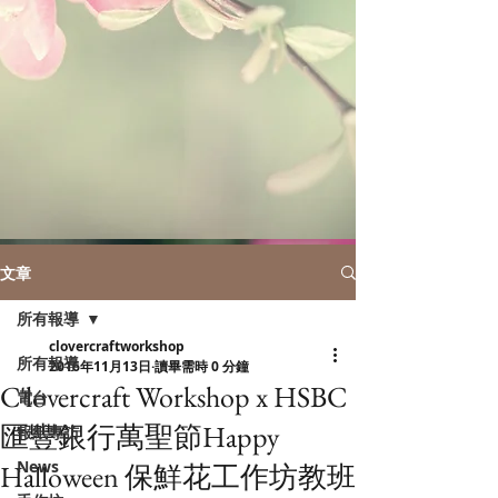
文章
所有報導
clovercraftworkshop
所有報導
2016年11月13日
讀畢需時 0 分鐘
C'lovercraft Workshop x HSBC
電台
匯豐銀行萬聖節Happy
報紙專訪
News
Halloween 保鮮花工作坊教班