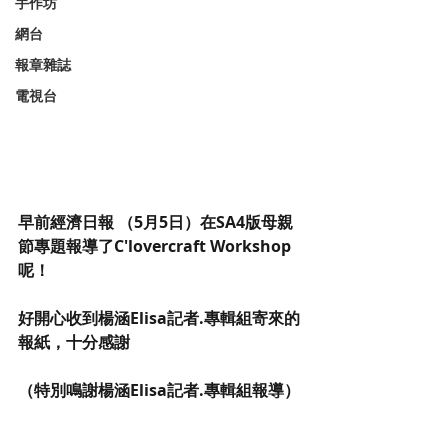
手作坊
網台
報章雜誌
電視台
早前經濟日報 （5月5日）在SA4版母親
節專題報導了C'lovercraft Workshop
呢！
好開心收到楊涵Elisa記者.專輯組寄來的
報紙，十分感謝
（特別鳴謝楊涵Elisa記者.專輯組報導）