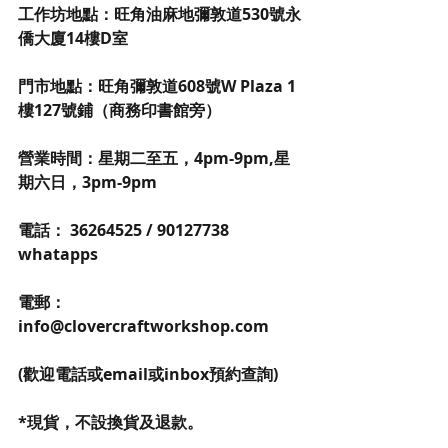
工作坊地點：旺角油麻地彌敦道530號永
僑大廈14樓D室
門市地點：旺角彌敦道608號W Plaza 1
樓127號鋪（商務印書館旁）
營業時間：星期二至五，4pm-9pm,星
期六日，3pm-9pm
電話： 36264525 / 90127738 
whatapps
電郵：
info@clovercraftworkshop.com 
(歡迎電話或email或inbox預約查詢)
*現貨，不設換貨及退款。