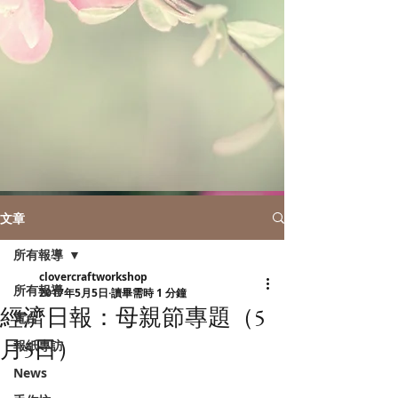
文章
所有報導
clovercraftworkshop
所有報導
2017年5月5日
讀畢需時 1 分鐘
經濟日報：母親節專題（5
電台
月5日）
報紙專訪
News