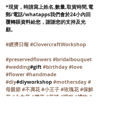
*現貨，時請寫上姓名,數量,取貨時間,電
郵/電話/whatapps我們會於24小內回
覆轉賬資料給您，謝謝您的支持及光
顧。
#經濟日報
#ClovercraftWorkshop
#preservedflowers
#bridalbouquet
#wedding
#gift 
#birthday
#love
#flower
#handmade
#diy
#diyworkshop 
#mothersday
#
母親節
#不凋花
#小王子
#玫瑰花
#保鮮
花
#永生花
#襟花
#花球
#課程
#禮物
#
工作坊
#盆栽
#盆景
#苔蘚
#手作
報紙專訪