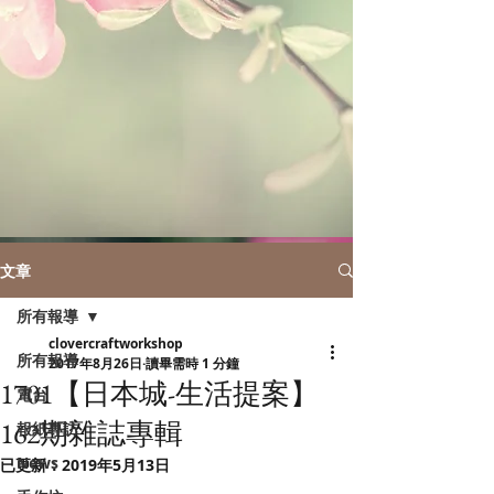
文章
所有報導
clovercraftworkshop
所有報導
2017年8月26日
讀畢需時 1 分鐘
1701【日本城-生活提案】
電台
162期雜誌專輯
報紙專訪
News
已更新：
2019年5月13日