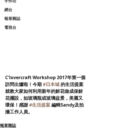
手作坊
網台
報章雜誌
電視台
C'lovercraft Workshop 2017年第一個
訪問出爐啦！今期 
#日本城
 的生活提案
就教大家如何利用新年的鮮花做成保鮮
花擺設，如玻璃瓶或玻璃盆景，美麗又
環保！感謝 
#生活提案
 編輯Sandy及拍
攝工作人員。
報章雜誌