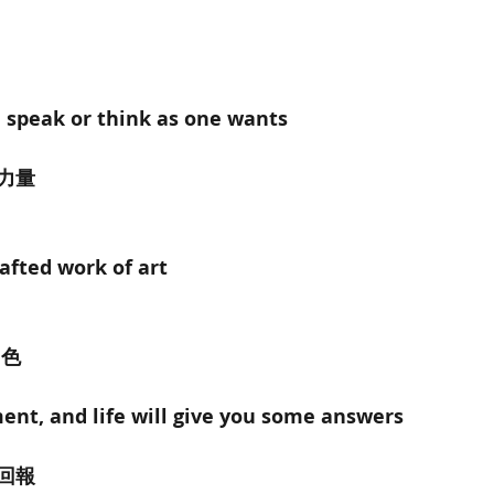
, speak or think as one wants
力量
rafted work of art
白色
nt, and life will give you some answers
回報