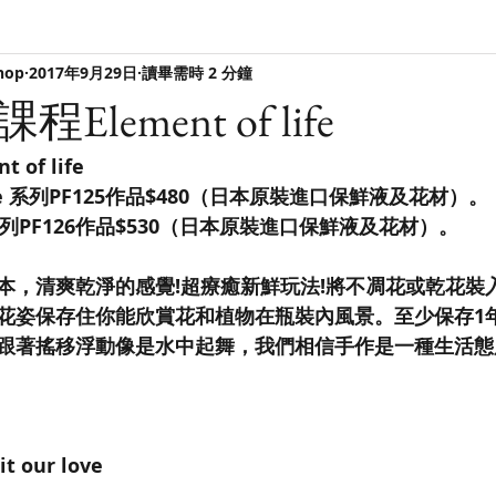
hop
2017年9月29日
讀畢需時 2 分鐘
lement of life
of life
tyle 系列PF125作品$480（日本原裝進口保鮮液及花材）。
le 系列PF126作品$530（日本原裝進口保鮮液及花材）。
本，清爽乾淨的感覺!超療癒新鮮玩法!將不凋花或乾花裝
花姿保存住你能欣賞花和植物在瓶裝內風景。至少保存1
跟著搖移浮動像是水中起舞，我們相信手作是一種生活態
it our love