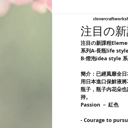
clovercraftworks
注目の新課程E
注目の新課程Element 
系列A-長瓶life s
B-燈泡idea sty
簡介：已經風靡全日
用日本進口保鮮液將
瓶子，瓶子內花朵也
持。
Passion － 紅色
- Courage to pursu