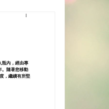
入瓶內，經由專
年。隨著您移動
度，繼續有所堅