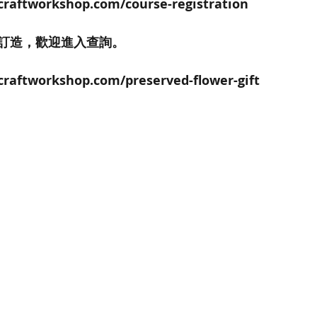
craftworkshop.com/course-registration
訂造，歡迎進入查詢。
craftworkshop.com/preserved-flower-gift