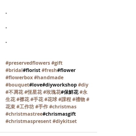
.
.
.
#preservedflowers
#gift
#bridal
#florist 
#fresh
#flower 
#flowerbox
#handmade
#bouquet
#love#diyworkshop 
#diy
#不凋花
#恆星花
#玫瑰花
#保鮮花 
#永
生花
#襟花
#手花
#花球
#課程
#禮物
#
花束
#工作坊
#手作
#christmas
#christmastree
#chrismasgift 
#christmaspresent
#diykitset