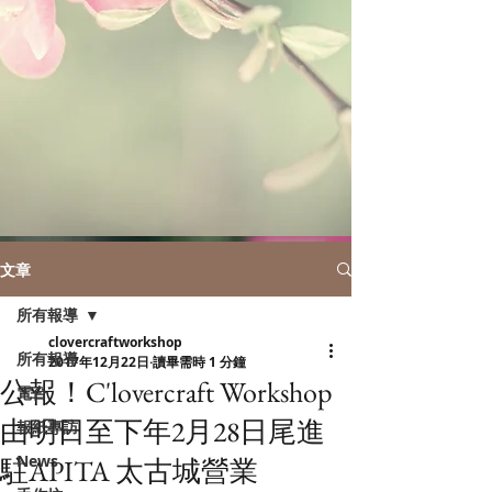
文章
所有報導
clovercraftworkshop
所有報導
2017年12月22日
讀畢需時 1 分鐘
公報！C'lovercraft Workshop
電台
由明日至下年2月28日尾進
報紙專訪
News
駐APITA 太古城營業