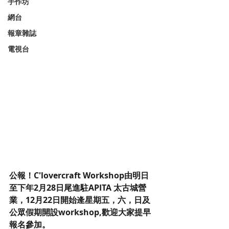
手作坊
網台
報章雜誌
電視台
公報！C'lovercraft Workshop由明日
至下年2月28日尾進駐APITA 太古城營
業，12月22日開始逄星期五，六，日及
公眾假期開設workshop,歡迎大家提早
報名參加。