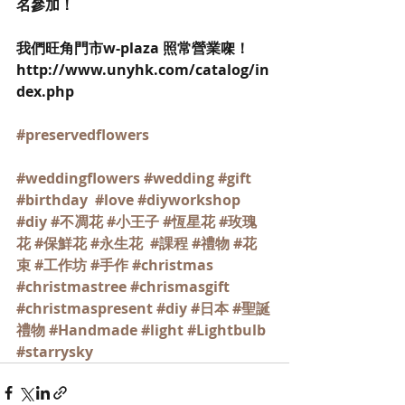
名參加！
我們旺角門市w-plaza 照常營業㗎！
http://www.unyhk.com/catalog/in
dex.php
#preservedflowers
#weddingflowers
#wedding
#gift
#birthday
#love
#diyworkshop
#diy
#不凋花
#小王子
#恆星花
#玫瑰
花
#保鮮花
#永生花
#課程
#禮物
#花
束
#工作坊
#手作
#christmas
#christmastree
#chrismasgift
#christmaspresent
#diy
#日本
#聖誕
禮物
#Handmade
#light
#Lightbulb
#starrysky