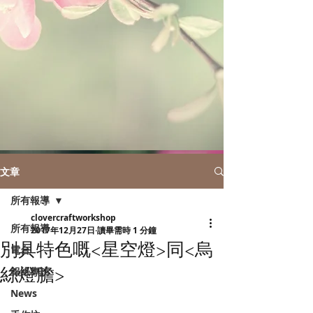
文章
所有報導
clovercraftworkshop
所有報導
2017年12月27日
讀畢需時 1 分鐘
別具特色嘅<星空燈>同<烏
電台
絲燈膽>
報紙專訪
News