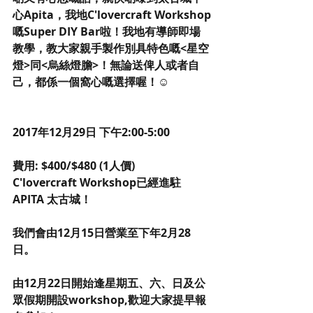
心Apita，我地C'lovercraft Workshop
嘅Super DIY Bar啦！我地有導師即場
教學，教大家親手製作別具特色嘅<星空
燈>同<烏絲燈膽>！無論送俾人或者自
己，都係一個窩心嘅選擇喔！☺
2017年12月29日 下午2:00-5:00
費用: $400/$480 (1人價)
C'lovercraft Workshop已經進駐
APITA 太古城！
我們會由12月15日營業至下年2月28
日。
由12月22日開始逢星期五、六、日及公
眾假期開設workshop,歡迎大家提早報