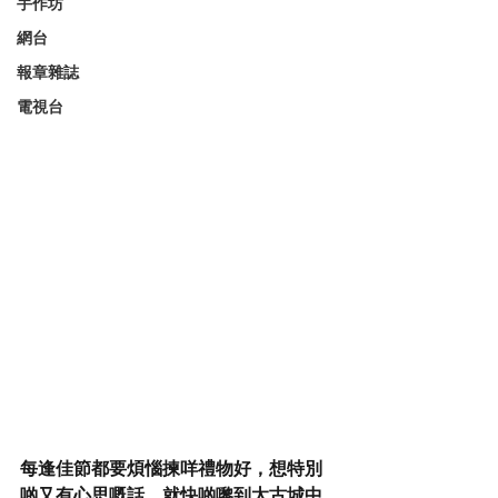
手作坊
網台
報章雜誌
電視台
每逢佳節都要煩惱揀咩禮物好，想特別
啲又有心思嘅話，就快啲嚟到太古城中