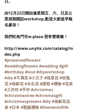
日。
由12月22日開始逢星期五、六、日及公
眾假期開設workshop,歡迎大家提早報
名參加！
我們旺角門市w-plaza 照常營業㗎！
http://www.unyhk.com/catalog/in
dex.php
#preservedflowers
#weddingflowers
#wedding
#gift
#birthday
#love
#diyworkshop
#diy
#不凋花
#小王子
#恆星花
#玫瑰
花
#保鮮花
#永生花
#課程
#禮物
#花束
#工作坊
#手作
#christmas
#christmastree
#chrismasgift
#christmaspresent
#diy
#保鮮花花
束
#日本
#聖誕禮物
#Elementoflife