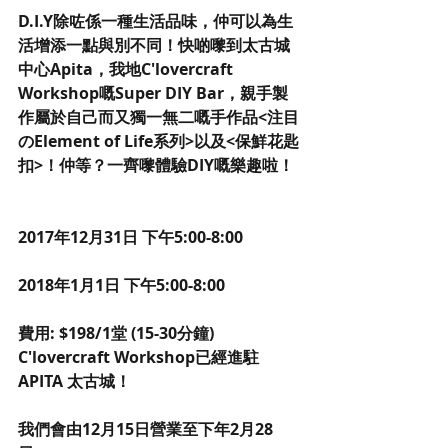
D.I.Y除咗係一種生活品味，仲可以為生
活增添一點與別不同！快啲嚟到太古城
中心Apita，我地C'lovercraft 
Workshop嘅Super DIY Bar，親手製
作屬於自己而又獨一無二嘅手作品<注目
のElement of Life系列>以及<保鮮花匙
扣>！仲等？一齊嚟體驗DIY嘅樂趣啦！
2017年12月31日 下午5:00-8:00
2018年1月1日 下午5:00-8:00
費用: $198/1堂 (15-30分鐘)
C'lovercraft Workshop已經進駐
APITA 太古城！
我們會由12月15日營業至下年2月28