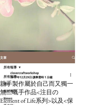
文章
所有報導
clovercraftworkshop
所有報導
2017年12月29日
讀畢需時 1 分鐘
親手製作屬於自己而又獨一
電台
無二嘅手作品<注目の
報紙專訪
News
Element of Life系列>以及<保