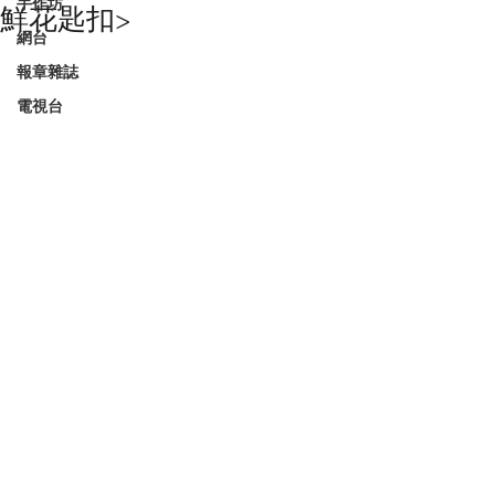
手作坊
鮮花匙扣>
網台
報章雜誌
電視台