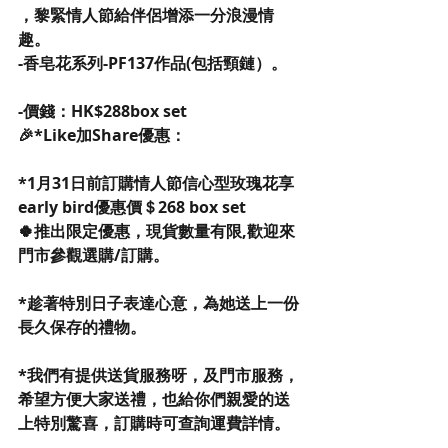
，黎緊情人節給伴侶增添一分浪漫情
趣。
-香皂花系列-PF137作品(包括頸鏈）。
-價錢：HK$288box set
🎉*Like加Share優惠：
*1月31日前訂購情人節信心型玫瑰花享
early bird優惠價＄268 box set
🍀推出限定優惠，現貨數量有限,歡迎來
門市參觀選購/訂購。
*趁著特別日子表達心意，為她送上一份
長久保存的禮物。
*我們有提供送貨服務呀，及門市服務，
希望方便大家送禮，也給你們親愛的送
上特別驚喜，訂購時可查詢運費詳情。