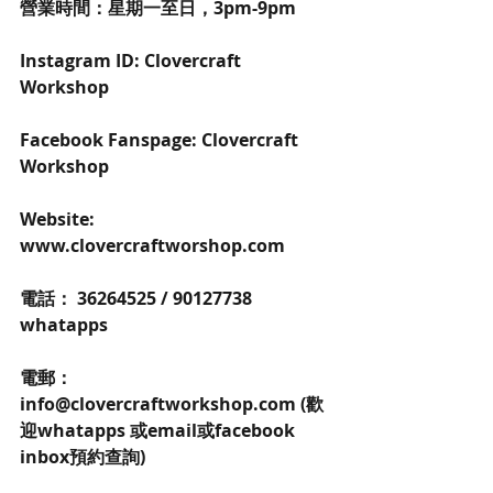
營業時間：星期一至日，3pm-9pm
Instagram ID: Clovercraft 
Workshop 
Facebook Fanspage: Clovercraft 
Workshop 
Website: 
www.clovercraftworshop.com
電話： 36264525 / 90127738 
whatapps
電郵：
info@clovercraftworkshop.com (歡
迎whatapps 或email或facebook 
inbox預約查詢)