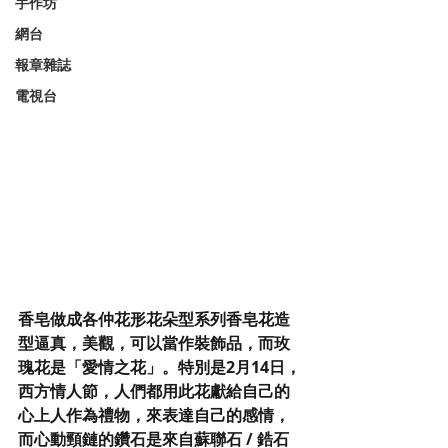
手作坊
網台
報章雜誌
電視台
香皂做成各仲花形花朵型系列香皂花造
型逼真，美觀，可以當作裝飾品，而玫
瑰花是「愛情之花」。特別是2月14日，
西方情人節，人們都用此花獻給自己的
心上人作為禮物，來表達自己的感情，
而心動頸鏈的鑽石是來自蘇聯石 / 鋯石 