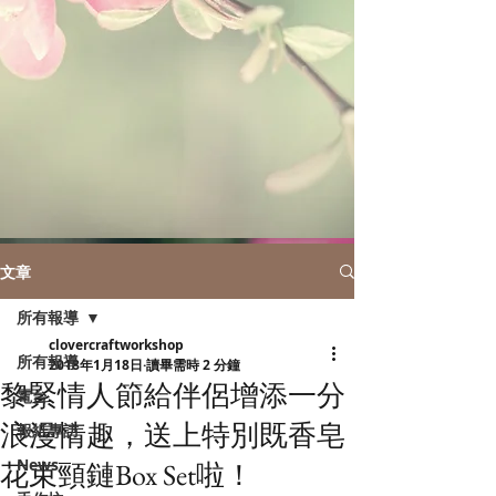
文章
所有報導
clovercraftworkshop
所有報導
2018年1月18日
讀畢需時 2 分鐘
黎緊情人節給伴侶增添一分
電台
浪漫情趣，送上特別既香皂
報紙專訪
News
花束頸鏈Box Set啦！