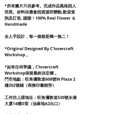
*所有圖片只供參考。完成作品風格因人
而異。材料供應會因貨源而變動,歡迎查
詢及訂造, 謝謝！100% Real Flower ＆
Handmade
全人手設計，每一個都是獨一無二！
*Original Designed By C'lovercraft 
Workshop 。
*如有任何爭議，C’lovercraft 
Workshop保留最終決定權 。
門市地點：旺角彌敦道608號W Plaza 2
樓202號鋪（商務印書館旁）
工作坊上課地址：旺角彌敦道530號永僑
大厦14樓D室（油麻地A2出口）