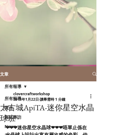
文章
所有報導
clovercraftworkshop
所有報導
2018年1月22日
讀畢需時 1 分鐘
太古城ApiTA-迷你星空水晶
電台
球班
報紙專訪
News
❤❤❤迷你星空水晶球❤❤❤唔單止係在
水晶球上設計出富有層次感的色彩，仲