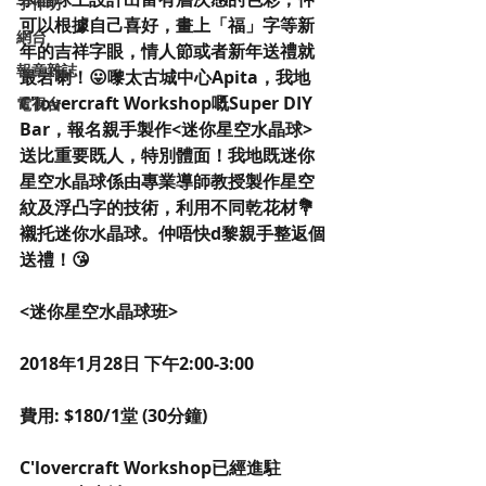
手作坊
可以根據自己喜好，畫上「福」字等新
網台
年的吉祥字眼，情人節或者新年送禮就
報章雜誌
最岩喇！😛嚟太古城中心Apita，我地
C'lovercraft Workshop嘅Super DIY 
電視台
Bar，報名親手製作<迷你星空水晶球>
送比重要既人，特別體面！我地既迷你
星空水晶球係由專業導師教授製作星空
紋及浮凸字的技術，利用不同乾花材💐
襯托迷你水晶球。仲唔快d黎親手整返個
送禮！😘
<迷你星空水晶球班>
2018年1月28日 下午2:00-3:00
費用: $180/1堂 (30分鐘)
C'lovercraft Workshop已經進駐