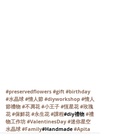
#preservedflowers
#gift
#birthday
#水晶球
#情人節
#diyworkshop
#情人
節禮物
#不凋花
#小王子
#恆星花
#玫瑰
花
#保鮮花
#永生花
#課程
#diy禮物 
#禮
物工作坊
#ValentinesDay
#迷你星空
水晶球
#Family
#Handmade 
#Apita