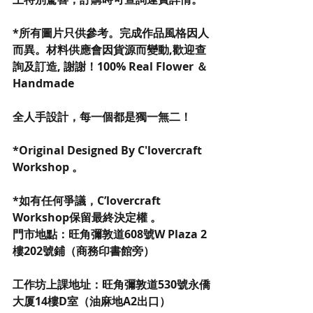
*所有圖片只供參考。完成作品風格因人
而異。材料供應會因貨源而變動,歡迎查
詢及訂造, 謝謝！100% Real Flower ＆
Handmade
全人手設計，每一個都是獨一無二！
*Original Designed By C'lovercraft 
Workshop 。
*如有任何爭議，C’lovercraft 
Workshop保留最終決定權 。
門市地點：旺角彌敦道608號W Plaza 2
樓202號鋪（商務印書館旁）
工作坊上課地址：旺角彌敦道530號永僑
大厦14樓D室（油麻地A2出口）