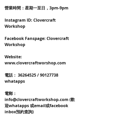
營業時間：星期一至日，3pm-9pm
Instagram ID: Clovercraft 
Workshop 
Facebook Fanspage: Clovercraft 
Workshop 
Website: 
www.clovercraftworshop.com
電話： 36264525 / 90127738 
whatapps
電郵：
info@clovercraftworkshop.com (歡
迎whatapps 或email或facebook 
inbox預約查詢)