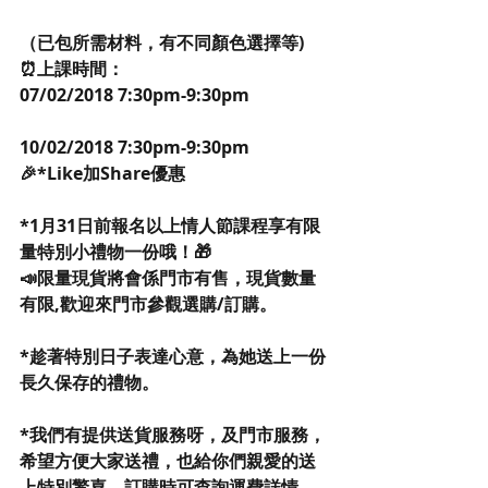
（已包所需材料，有不同顏色選擇等)
⏰上課時間：
07/02/2018 7:30pm-9:30pm 
10/02/2018 7:30pm-9:30pm
🎉*Like加Share優惠
*1月31日前報名以上情人節課程享有限
量特別小禮物一份哦！🎁
📣限量現貨將會係門市有售，現貨數量
有限,歡迎來門市參觀選購/訂購。
*趁著特別日子表達心意，為她送上一份
長久保存的禮物。
*我們有提供送貨服務呀，及門市服務，
希望方便大家送禮，也給你們親愛的送
上特別驚喜，訂購時可查詢運費詳情。