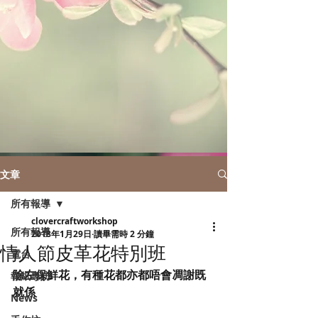
文章
所有報導
clovercraftworkshop
所有報導
2018年1月29日
讀畢需時 2 分鐘
情人節皮革花特別班
電台
除左保鮮花，有種花都亦都唔會凋謝既
報紙專訪
就係
News