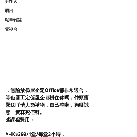
手作坊
網台
報章雜誌
電視台
，無論放係屋企定Office都非常適合，
等佢番工定係屋企都掛住你嗎，仲頭癢
緊送咩情人節禮物，自己整啦，夠晒誠
意，實㝝死佢呀。
💰課程費用：
*HK$399/1堂/每堂2小時，