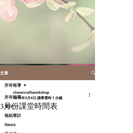
文章
所有報導
clovercraftworkshop
所有報導
2018年3月4日
讀畢需時 1 分鐘
3月份課堂時間表
電台
報紙專訪
News