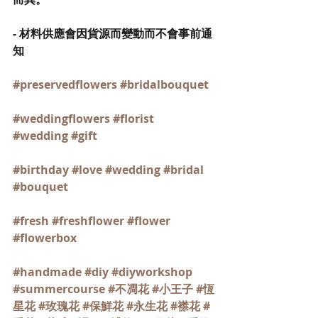
- 材料供應會因貨源而變動而不會事前通
知
#preservedflowers
#bridalbouquet
#weddingflowers
#florist
#wedding
#gift
#birthday
#love
#wedding
#bridal
#bouquet
#fresh
#freshflower
#flower
#flowerbox
#handmade
#diy
#diyworkshop
#summercourse
#不凋花
#小王子
#恆
星花
#玫瑰花
#保鮮花
#永生花
#襟花
#