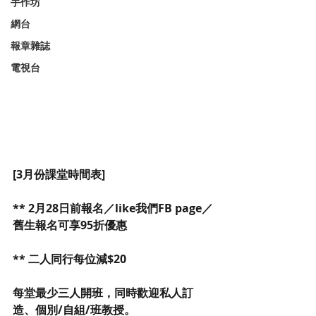
手作坊
網台
報章雜誌
電視台
[3月份課堂時間表]
** 2月28日前報名／like我們FB page／
舊生報名可享95折優惠
** 二人同行每位減$20
每堂最少三人開班，同時歡迎私人訂
造、個別/自組/班教授。