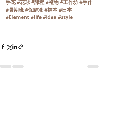
手花
#花球
#課程
#禮物
#工作坊
#手作
#暑期班
#保鮮液
#標本
#日本
#Element
#life
#idea
#style
最新文章
查看全部