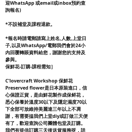
迎WhatsApp 或email或inbox預約查
詢報名)
*不設補堂及課程退款。
*報名時請電郵請寫上姓名,人數,上堂日
子,以及WhatsApp/電郵我們會於24小
內回覆轉賬資料給您，謝謝您的支持及
參與。
保鮮花-訂購-課程需知］
C'lovercraft Workshop 保鮮花
Preserved flower是日本原裝進口，信
心保證正貨，是由鮮花製作成保鲜花，
悉心保養於溫度30以下及隱定濕度70以
下全部可放維持美麗達三年以上不凋
謝，有需要揾我們上堂diy或訂做三天便
有了，歡迎查詢公司團體包堂及訂購。
我們有提供訂購三天後送貨服務呀，詳