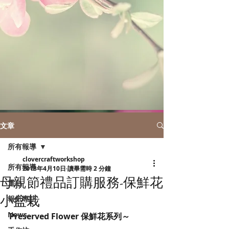
文章
所有報導
clovercraftworkshop
所有報導
2018年4月10日
讀畢需時 2 分鐘
母親節禮品訂購服務-保鮮花
電台
小盆栽
報紙專訪
News
Preserved Flower 保鮮花系列～