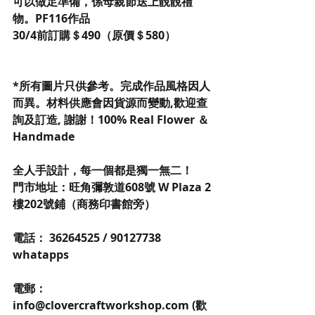
可以做足準備，係母親節送上靚靚禮
物。PF116作品
30/4前訂購＄490（原價＄580）
*所有圖片只供參考。完成作品風格因人
而異。材料供應會因貨源而變動,歡迎查
詢及訂造, 謝謝！100% Real Flower ＆
Handmade
全人手設計，每一個都是獨一無二！
門市地址：旺角彌敦道608號 W Plaza 2
樓202號鋪（商務印書館旁）
電話： 36264525 / 90127738 
whatapps
電郵：
info@clovercraftworkshop.com (歡