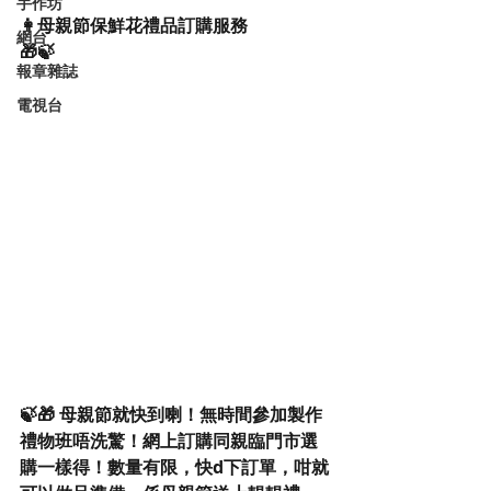
手作坊
👩母親節保鮮花禮品訂購服務
網台
🎁🍃
報章雜誌
電視台
🍃🎁 母親節就快到喇！無時間參加製作
禮物班唔洗驚！網上訂購同親臨門市選
購一樣得！數量有限，快d下訂單，咁就