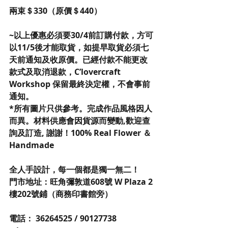
兩束＄330（原價＄440）
~以上優惠必須要30/4前訂購付款，方可
以11/5後才能取貨，如提早取貨必須七
天前通知及收原價。已經付款不能更改
款式及取消退款，C’lovercraft 
Workshop 保留最終決定權，不會事前
通知。
*所有圖片只供參考。完成作品風格因人
而異。材料供應會因貨源而變動,歡迎查
詢及訂造, 謝謝！100% Real Flower ＆
Handmade
全人手設計，每一個都是獨一無二！
門市地址：旺角彌敦道608號 W Plaza 2
樓202號鋪（商務印書館旁）
電話： 36264525 / 90127738 