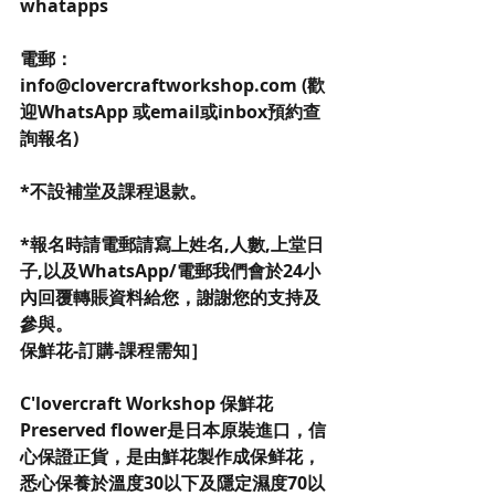
whatapps
電郵：
info@clovercraftworkshop.com (歡
迎WhatsApp 或email或inbox預約查
詢報名)
*不設補堂及課程退款。
*報名時請電郵請寫上姓名,人數,上堂日
子,以及WhatsApp/電郵我們會於24小
內回覆轉賬資料給您，謝謝您的支持及
參與。
保鮮花-訂購-課程需知］
C'lovercraft Workshop 保鮮花
Preserved flower是日本原裝進口，信
心保證正貨，是由鮮花製作成保鲜花，
悉心保養於溫度30以下及隱定濕度70以