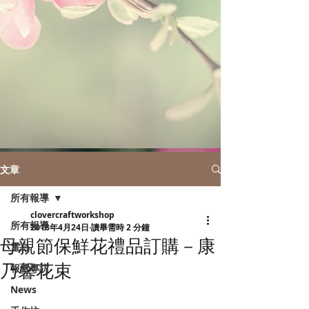
文章
所有報導
clovercraftworkshop
所有報導
2018年4月24日
讀畢需時 2 分鐘
母親節保鮮花禮品訂購－康
電台
乃馨花束
報紙專訪
News