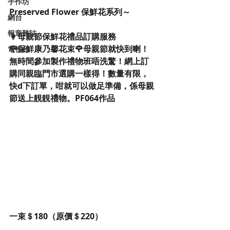
手作坊
Preserved Flower 保鮮花系列～
網台
報章雜誌
👩母親節保鮮花禮品訂購服務
🌹保鮮康乃馨花束🌹母親節就快到喇！
電視台
無時間參加製作禮物班唔洗驚！網上訂
購同親臨門市選購一樣得！數量有限，
快d下訂單，咁就可以做足準備，係母親
節送上靚靚禮物。PF064作品
一束＄180（原價＄220）