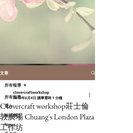
文章
所有報導
clovercraftworkshop
所有報導
2018年6月4日
讀畢需時 1 分鐘
C'lovercraft workshop莊士倫
電台
敦廣場 Chuang's London Plaza
報紙專訪
News
工作坊