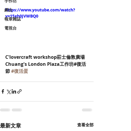
手作坊
網台
https://www.youtube.com/watch?
v=15xh0JVWBQ0
報章雜誌
電視台
C'lovercraft workshop莊士倫敦廣場 
Chuang's London Plaza工作坊#復活
節 
#復活蛋
最新文章
查看全部