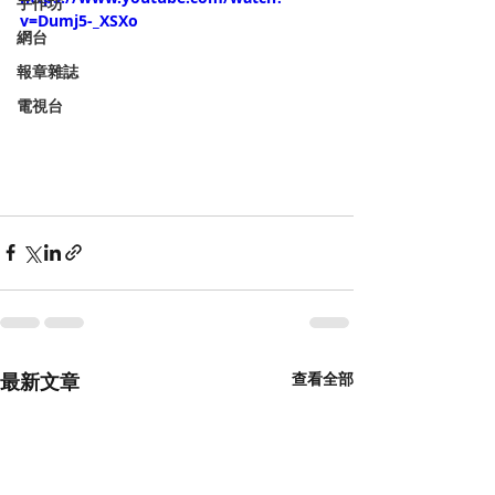
手作坊
v=Dumj5-_XSXo
網台
報章雜誌
電視台
最新文章
查看全部