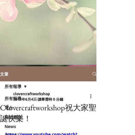
文章
所有報導
clovercraftworkshop
所有報導
2018年6月4日
讀畢需時 0 分鐘
C'lovercraftworkshop祝大家聖
電台
誕快樂！
報紙專訪
News
https://www.youtube.com/watch?