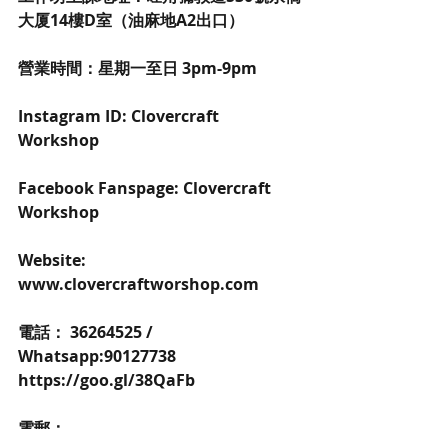
大厦14樓D室（油麻地A2出口） 
營業時間：星期一至日 3pm-9pm 
Instagram ID: Clovercraft 
Workshop 
Facebook Fanspage: Clovercraft 
Workshop 
Website: 
www.clovercraftworshop.com 
電話： 36264525 / 
Whatsapp:90127738 
https://goo.gl/38QaFb 
電郵：