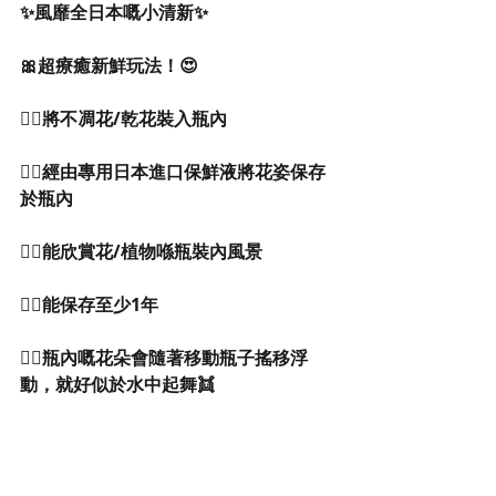
✨風靡全日本嘅小清新✨
🎀超療癒新鮮玩法！😍
👉🏻將不凋花/乾花裝入瓶內
👉🏻經由專用日本進口保鮮液將花姿保存
於瓶內
👉🏻能欣賞花/植物喺瓶裝內風景
👉🏻能保存至少1年
👉🏻瓶內嘅花朵會隨著移動瓶子搖移浮
動，就好似於水中起舞👯