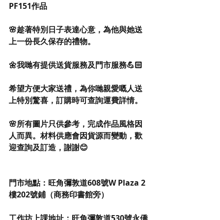
PF151作品
🌸趁著特別日子表達心意，為他與她送
上一份長久保存的禮物。
🌼我哋有提供送貨服務及門市服務💪🏻
希望方便大家送禮，為你哋親愛嘅人送
上特別驚喜，訂購時可查詢運費詳情。
🌸所有圖片只供參考，完成作品風格因
人而異。材料供應會因貨源而變動，歡
迎查詢及訂造，謝謝😊
門市地點：旺角彌敦道608號W Plaza 2
樓202號鋪（商務印書館旁） 
工作坊上課地址：旺角彌敦道530號永僑