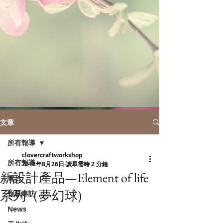
文章
所有報導
clovercraftworkshop
所有報導
2018年8月26日
讀畢需時 2 分鐘
新設計產品—Element of life
電台
系列（夢幻球)
報紙專訪
News