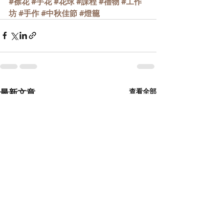
#襟花
#手花
#花球
#課程
#禮物
#工作
坊
#手作
#中秋佳節
#燈籠
最新文章
查看全部