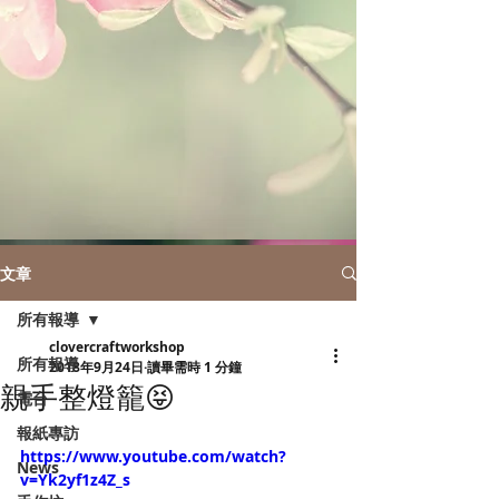
文章
所有報導
clovercraftworkshop
所有報導
2018年9月24日
讀畢需時 1 分鐘
親手整燈籠😝
電台
報紙專訪
https://www.youtube.com/watch?
News
v=Yk2yf1z4Z_s