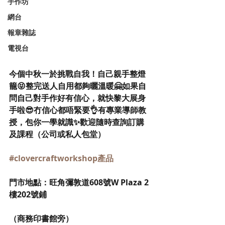
手作坊
網台
報章雜誌
電視台
今個中秋一於挑戰自我！自己親手整燈
籠😝整完送人自用都夠曬溫暖🤗如果自
問自己對手作好有信心，就快黎大展身
手啦😎冇信心都唔緊要👌有專業導師教
授，包你一學就識✨歡迎隨時查詢訂購
及課程（公司或私人包堂）
#clovercraftworkshop產品
門市地點：旺角彌敦道608號W Plaza 2
樓202號鋪
（商務印書館旁） 