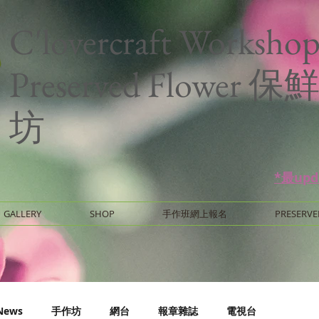
C'lovercraft Worksho
Preserved Flower
坊
*最up
GALLERY
SHOP
手作班網上報名
PRESERVE
News
手作坊
網台
報章雜誌
電視台