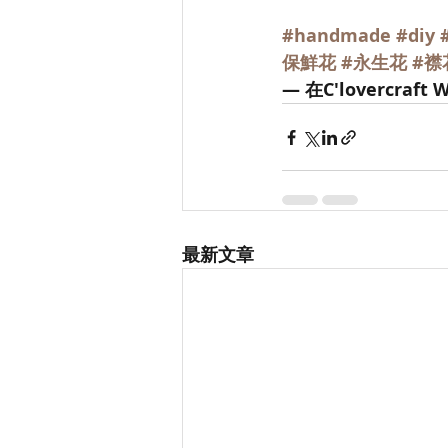
#handmade
#diy
保鮮花
#永生花
#襟
— 在C'lovercr
最新文章