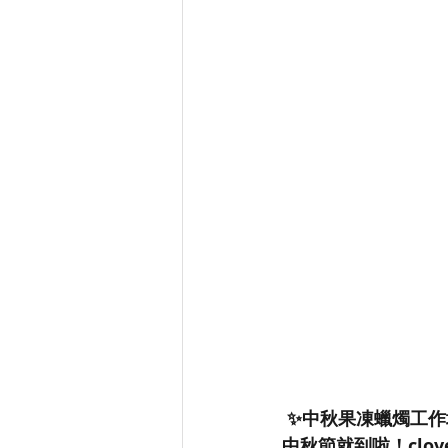
 ✨中秋果凍蠟燭工作
中秋節就到啦！clove