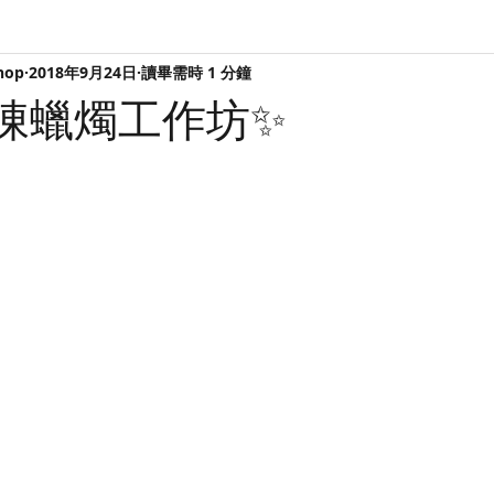
hop
2018年9月24日
讀畢需時 1 分鐘
凍蠟燭工作坊✨