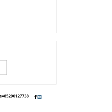
Y環保小盆栽
e=85290127738