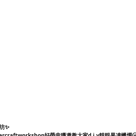
坊✨
rcraftworkshop好榮幸獲邀教大家d.i.y靚靚果凍蠟燭