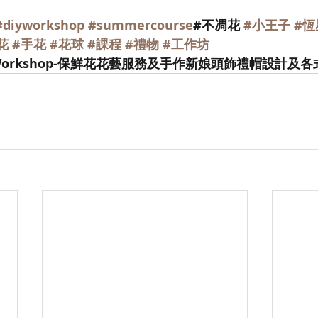
#diyworkshop
#summercourse
#不凋花 
#小王子
#恆
花
#手花
#花球
#課程
#禮物
#工作坊
aft Workshop-保鮮花花藝服務及手作新娘頭飾禮帽設計及