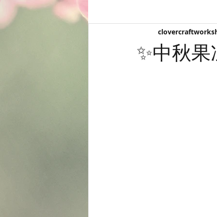
clovercraftworks
✨中秋果