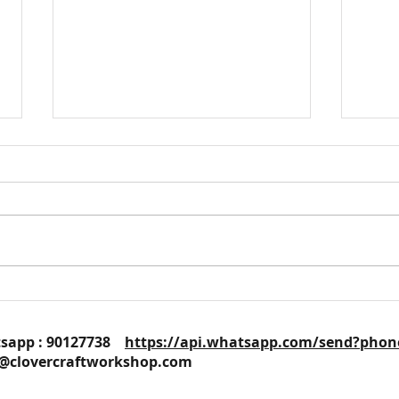
DI
160215【蘋果副刊-果籽】《保
鮮3大提案，愛情不老花》
25 / Whatsapp : 90127738
https://api.whatsapp.com/send?phon
o@clovercraftworkshop.com