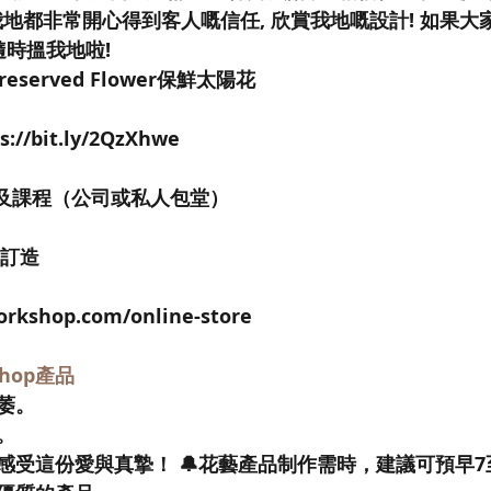
! 我地都非常開心得到客人嘅信任, 欣賞我地嘅設計! 如果
隨時搵我地啦!
Preserved Flower保鮮太陽花
://bit.ly/2QzXhwe
及課程（公司或私人包堂）
式訂造
orkshop.com/online-store
kshop產品
萎。
。
感受這份愛與真摯！ 🔔花藝產品制作需時，建議可預早7