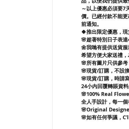
品，以便我們提供最
～以上優惠必須要7
價。已經付款不能更改款
前通知。
🍀推出限定優惠，現
🌸趁著特別日子表
🌼我哋有提供送貨服
希望方便大家送禮，
🌸所有圖片只供參
🌸現貨/訂購，不設
🌸現貨/訂購，時請寫上姓
24小內回覆轉賬資
🌸100% Real Flo
全人手設計，每一個
🌸Original Design
🌸如有任何爭議，C’lo