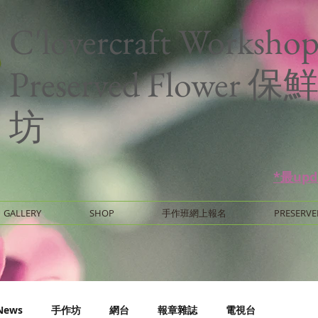
C'lovercraft Worksho
Preserved Flower
坊
*最up
GALLERY
SHOP
手作班網上報名
PRESERVE
News
手作坊
網台
報章雜誌
電視台