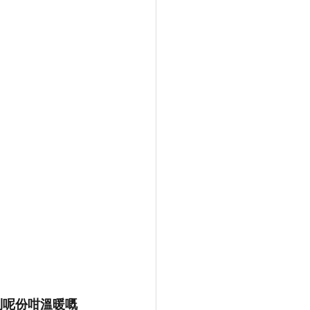
到呢份咁溫暖嘅