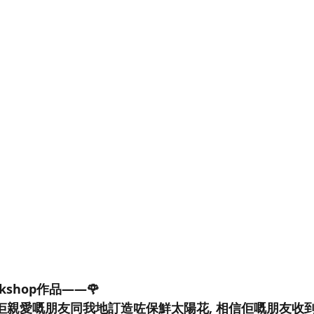
Workshop作品——🌹
 為佢親愛嘅朋友同我地訂造咗保鮮太陽花, 相信佢嘅朋友收