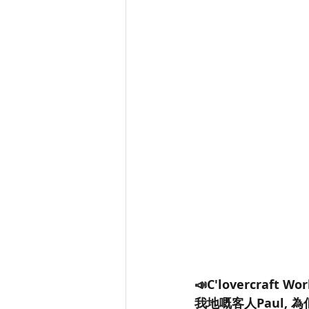
📣C'lovercraft 
我地嘅客人Paul,