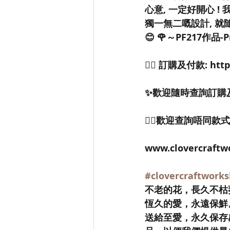
心意, 一定好開心 
獨一無二嘅設計, 就
😊 🌹～PF217作品-
👉🏻 訂購及付款: https
✨歡迎隨時查詢訂購
👉🏻歡迎查詢唔同款
www.clovercraftw
#clovercraftwor
不老的花，長久不枯
恆久的愛，永遠保鮮
送給至愛，永久保存