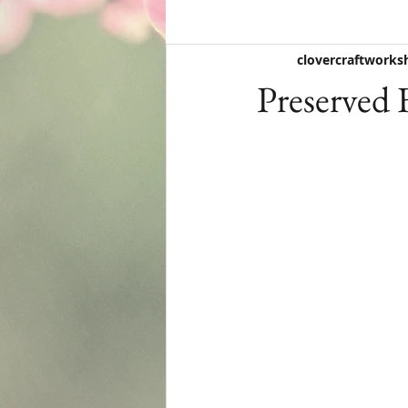
clovercraftworks
Preserv