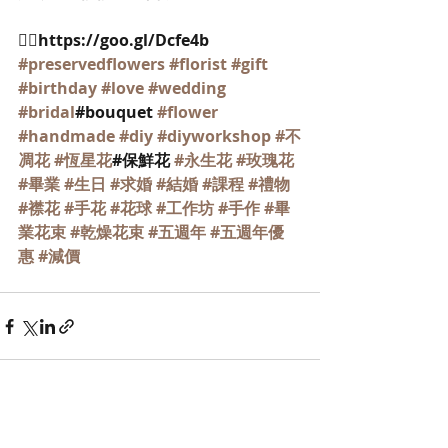
👉🏻https://goo.gl/Dcfe4b
#preservedflowers
#florist
#gift
#birthday
#love
#wedding
#bridal
#bouquet 
#flower
#handmade
#diy
#diyworkshop
#不
凋花
#恆星花
#保鮮花 
#永生花
#玫瑰花
#畢業
#生日
#求婚
#結婚
#課程
#禮物
#襟花
#手花
#花球
#工作坊
#手作
#畢
業花束
#乾燥花束
#五週年
#五週年優
惠
#減價
最新文章
查看全部