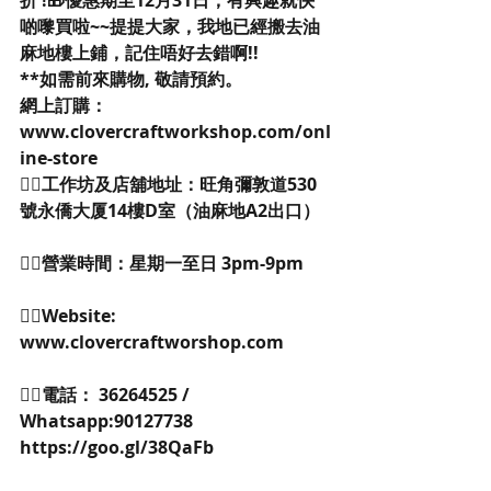
折 !🎁優惠期至12月31日，有興趣就快
啲嚟買啦~~提提大家，我地已經搬去油
麻地樓上鋪，記住唔好去錯啊!!
**如需前來購物, 敬請預約。
網上訂購：
www.clovercraftworkshop.com/onl
ine-store
👉🏻工作坊及店舖地址：旺角彌敦道530
號永僑大厦14樓D室（油麻地A2出口） 
👉🏻營業時間：星期一至日 3pm-9pm 
👉🏻Website: 
www.clovercraftworshop.com 
👉🏻電話： 36264525 / 
Whatsapp:90127738 
https://goo.gl/38QaFb 