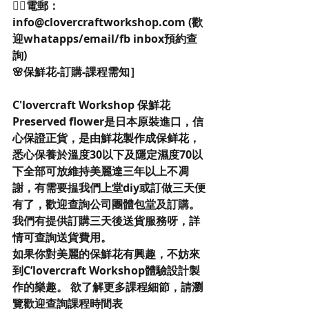
👉🏻電郵：
info@clovercraftworkshop.com (歡
迎whatapps/email/fb inbox預約查
詢)
🌸保鮮花-訂購-課程需知］
C'lovercraft Workshop 保鮮花
Preserved flower是日本原裝進口，信
心保證正貨，是由鮮花製作成保鲜花，
悉心保養於溫度30以下及隱定濕度70以
下全部可放維持美麗達三年以上不凋
謝，有需要揾我們上堂diy或訂做三天便
有了，歡迎查詢公司團體包堂及訂購。
我們有提供訂購三天後送貨服務呀，詳
情可查詢送貨費用。
如果你對美麗的保鮮花有興趣，不妨來
到C’lovercraft Workshop體驗設計製
作的樂趣。 欲了解更多課程細節，請瀏
覽歡迎查詢課程時間表