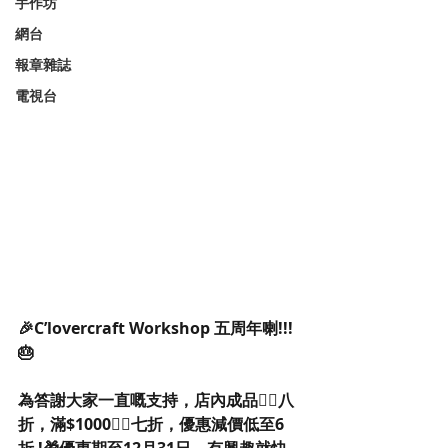
手作坊
網台
報章雜誌
電視台
🎉C’lovercraft Workshop 五周年喇!!!
🎂
為答謝大家一直嘅支持，店內成品👉🏻八
折，滿$1000👉🏻七折，優惠減價低至6