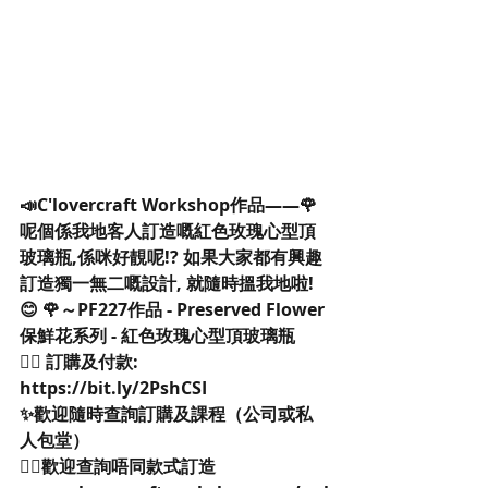
📣C'lovercraft Workshop作品——🌹
呢個係我地客人訂造嘅紅色玫瑰心型頂
玻璃瓶,係咪好靚呢!? 如果大家都有興趣
訂造獨一無二嘅設計, 就隨時搵我地啦!
😊 🌹～PF227作品 - Preserved Flower 
保鮮花系列 - 紅色玫瑰心型頂玻璃瓶
👉🏻 訂購及付款: 
https://bit.ly/2PshCSI
✨歡迎隨時查詢訂購及課程（公司或私
人包堂）
👉🏻歡迎查詢唔同款式訂造