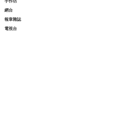
手作坊
網台
報章雜誌
電視台