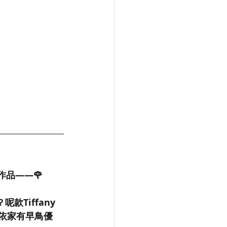
op作品——🌹
Tiffany 
，依家有早鳥優