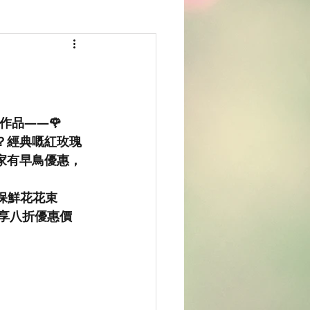
hop作品——🌹
？經典嘅紅玫瑰
家有早鳥優惠，
玫瑰保鮮花花束
可享八折優惠價 