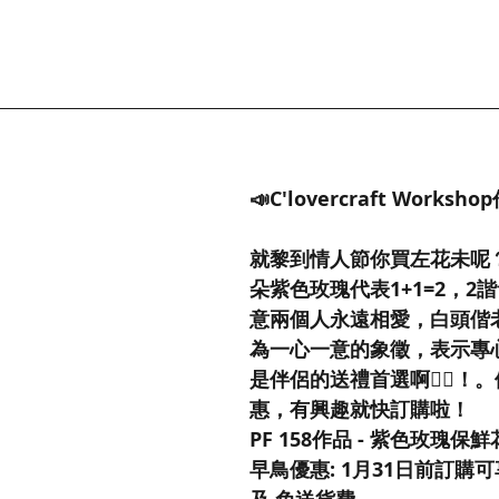
📣C'lovercraft Worksh
就黎到情人節你買左花未呢？
朵紫色玫瑰代表1+1=2，2
意兩個人永遠相愛，白頭偕老
為一心一意的象徵，表示專心
是伴侶的送禮首選啊👍🏻！
惠，有興趣就快訂購啦！
PF 158作品 - 紫色玫瑰保
早鳥優惠: 1月31日前訂購