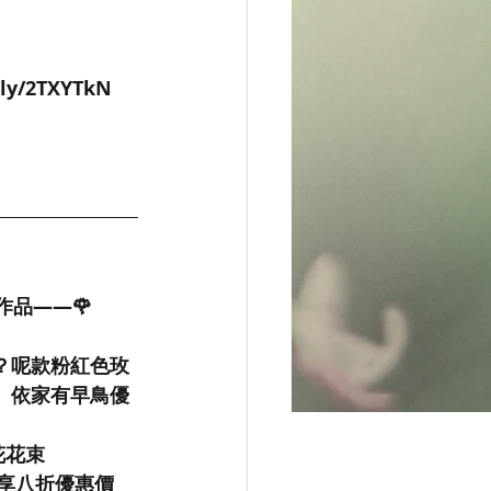
.ly/2TXYTkN
op作品——🌹
？呢款粉紅色玫
。依家有早鳥優
花花束
可享八折優惠價 