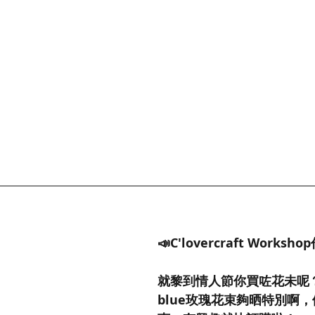
📣C'lovercraft Worksh
就黎到情人節你買咗花未呢？呢款
blue玫瑰花束夠晒特別啊