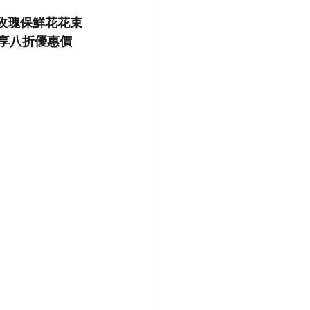
天使藍玫瑰保鮮花花束
可享八折優惠價 