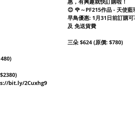
惠，有興趣就快訂購啦！
😊 🌹～PF215作品 - 
早鳥優惠: 1月31日前訂購
及 免送貨費 
三朵 $624 (原價: $780)
480)
$2380)
://bit.ly/2Cuxhg9