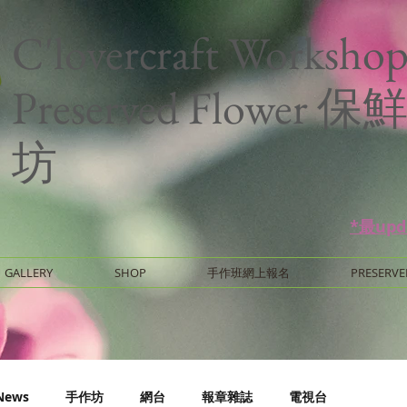
C'lovercraft Worksho
Preserved Flower
坊
*最up
GALLERY
SHOP
手作班網上報名
PRESERVE
News
手作坊
網台
報章雜誌
電視台