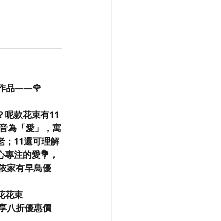
op作品——🌹
呢款花束有11
諧音為「愛」，寓
；11還可理解
專注的愛💐，
。依家有早鳥優
鮮花花束
可享八折優惠價 