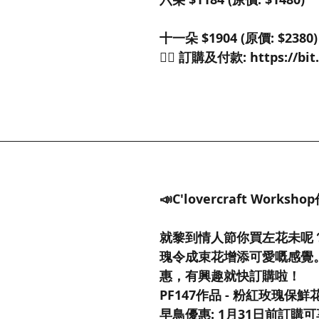
十一朵 $1904 (原價: $2380)
👉🏻 訂購及付款: https://bit
📣C'lovercraft Worksh
就黎到情人節你買左花未呢
瑰令成束花增添可愛嘅感覺
惠，有興趣就快訂購啦！
PF147作品 - 粉紅玫瑰保鮮
早鳥優惠: 1月31日前訂購