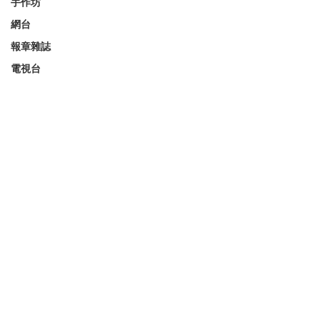
手作坊
網台
報章雜誌
電視台