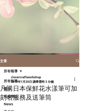
文章
所有報導
clovercraftworkshop
所有報導
2019年1月20日
讀畢需時 3 分鐘
凡購日本保鮮花水漾筆可加
電台
刻名服務及送筆筒
報紙專訪
News