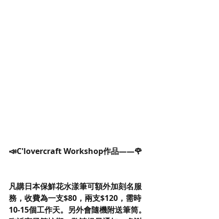
📣C'lovercraft Workshop作品——🌹
凡購日本保鮮花水漾筆可額外加刻名服
務，收費為一支$80，兩支$120，需時
10-15個工作天。另外會隨機附送筆筒。