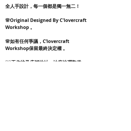
全人手設計，每一個都是獨一無二！
🌸Original Designed By C'lovercraft 
Workshop 。
🌸如有任何爭議，C’lovercraft 
Workshop保留最終決定權 。
👉🏻工作坊及店舖地址：油麻地彌敦道
530號永僑大厦14樓D室
（油麻地A2出口）
👉🏻營業時間：星期二至日 3pm-
8pm（如需購物 敬請預約）
👉🏻Instagram ID: Clovercraft 
Workshop