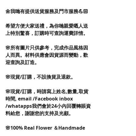
🌼我哋有提供送貨服務及門市服務💪🏻
希望方便大家送禮，為你哋親愛嘅人送
上特別驚喜，訂購時可查詢運費詳情。
🌸所有圖片只供參考，完成作品風格因
人而異。材料供應會因貨源而變動，歡
迎查詢及訂造。
🌸現貨/訂購，不設換貨及退款。
🌸現貨/訂購，時請寫上姓名,數量,取貨
時間, email /Facebook inbox 
/whatapps我們會於24小內回覆轉賬資
料給您，謝謝您的支持及光顧。
🌸100% Real Flower ＆Handmade