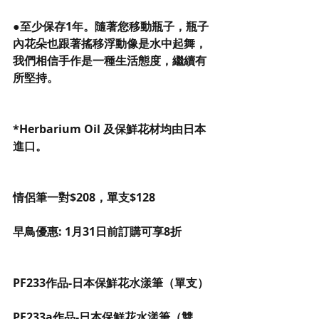
●至少保存1年。隨著您移動瓶子，瓶子
內花朵也跟著搖移浮動像是水中起舞，
我們相信手作是一種生活態度，繼續有
所堅持。
*Herbarium Oil 及保鮮花材均由日本
進口。
情侶筆一對$208，單支$128
早鳥優惠: 1月31日前訂購可享8折
PF233作品-日本保鮮花水漾筆（單支）
PF233a作品-日本保鮮花水漾筆（雙