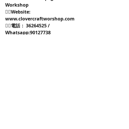
Workshop 
👉🏻Website: 
www.clovercraftworshop.com 
👉🏻電話： 36264525 / 
Whatsapp:90127738 
https://goo.gl/38QaFb 
👉🏻電郵：
info@clovercraftworkshop.com (歡
迎whatapps/email/facebook inbox
預約查詢)
🌸保鮮花-訂購-課程需知］
C'lovercraft Workshop 保鮮花
Preserved flower是日本原裝進口，信
心保證正貨，是由鮮花製作成保鲜花，
悉心保養於溫度30以下及隱定濕度70以
下全部可放維持美麗達三年以上不凋
謝，有需要揾我們上堂diy或訂做三天便
有了，歡迎查詢公司團體包堂及訂購。