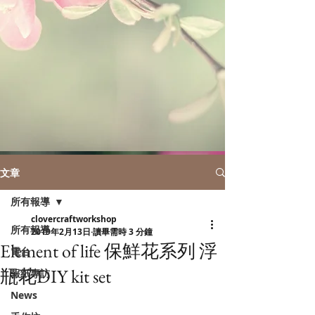
文章
所有報導
clovercraftworkshop
所有報導
2019年2月13日
讀畢需時 3 分鐘
Element of life 保鮮花系列 浮
電台
瓶花DIY kit set
報紙專訪
News