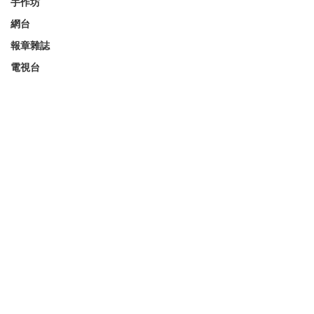
手作坊
網台
報章雜誌
電視台