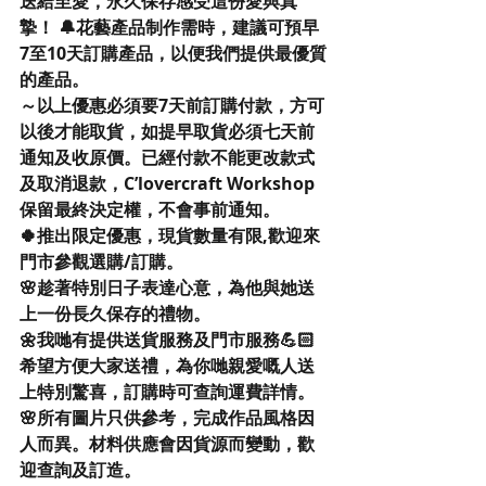
送給至愛，永久保存感受這份愛與真
摯！ 🔔花藝產品制作需時，建議可預早
7至10天訂購產品，以便我們提供最優質
的產品。
～以上優惠必須要7天前訂購付款，方可
以後才能取貨，如提早取貨必須七天前
通知及收原價。已經付款不能更改款式
及取消退款，C’lovercraft Workshop 
保留最終決定權，不會事前通知。 
🍀推出限定優惠，現貨數量有限,歡迎來
門市參觀選購/訂購。
🌸趁著特別日子表達心意，為他與她送
上一份長久保存的禮物。
🌼我哋有提供送貨服務及門市服務💪🏻
希望方便大家送禮，為你哋親愛嘅人送
上特別驚喜，訂購時可查詢運費詳情。
🌸所有圖片只供參考，完成作品風格因
人而異。材料供應會因貨源而變動，歡
迎查詢及訂造。