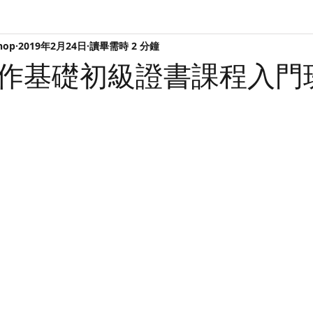
hop
2019年2月24日
讀畢需時 2 分鐘
作基礎初級證書課程入門