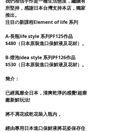
我們相信手作是一種生活態度，繼續有
所堅持，感謝日本台灣支持本店，獨家
推出。
注目の新課程Element of life 系列
A-長瓶life style 系列PF125作品
$480（日本原裝進口保鮮液及花材）。
B-燈泡idea style 系列PF126作品
$530（日本原裝進口保鮮液及花材）。
簡介：
已經風靡全日本，清爽乾淨的感覺!超療
癒新鮮玩法!
將不凋花或乾花裝入瓶內，
經由專用日本進口保鮮液將花姿保存住