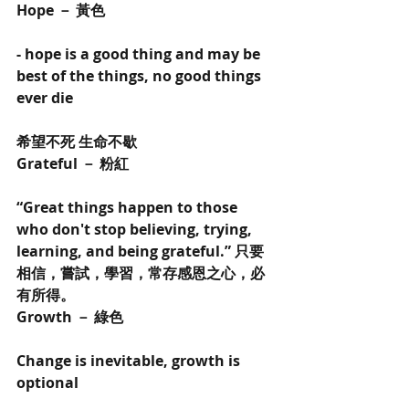
Hope － 黃色
- hope is a good thing and may be 
best of the things, no good things 
ever die
希望不死 生命不歇
Grateful － 粉紅
“Great things happen to those 
who don't stop believing, trying, 
learning, and being grateful.” 只要
相信，嘗試，學習，常存感恩之心，必
有所得。
Growth － 綠色
Change is inevitable, growth is 
optional 