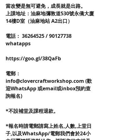
當改變是無可避免，成長就是出路。
上課地址：油麻地彌敦道530號永僑大廈
14樓D室（油麻地站 A2出口）
電話： 36264525 / 90127738 
whatapps 
https://goo.gl/38QaFb
電郵：
info@clovercraftworkshop.com (歡
迎WhatsApp 或email或inbox預約查
詢報名)
*不設補堂及課程退款。
*報名時請電郵請寫上姓名,人數,上堂日
子,以及WhatsApp/電郵我們會於24小