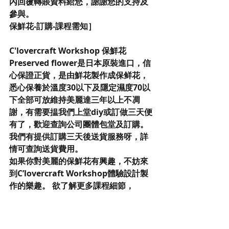
內回覆轉賬資料給您，謝謝您的支持及
參與。
保鮮花-訂購-課程需知］
C'lovercraft Workshop 保鮮花
Preserved flower是日本原裝進口，信
心保證正貨，是由鮮花製作成保鲜花，
悉心保養於溫度30以下及隱定濕度70以
下全部可放維持美麗達三年以上不凋
謝，有需要揾我們上堂diy或訂做三天便
有了，歡迎查詢公司團體包堂及訂購。
我們有提供訂購三天後送貨服務呀，詳
情可查詢送貨費用。
如果你對美麗的保鮮花有興趣，不妨來
到C’lovercraft Workshop體驗設計製
作的樂趣。 欲了解更多課程細節，
請瀏覽Clovercraft Facebook版面: 
https://www.facebook.com/cloverc