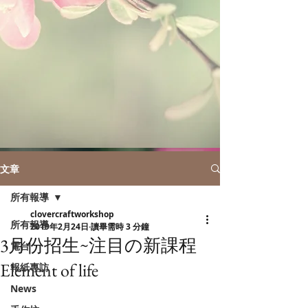
文章
所有報導
clovercraftworkshop
所有報導
2019年2月24日
讀畢需時 3 分鐘
3月份招生~注目の新課程
電台
Element of life
報紙專訪
News