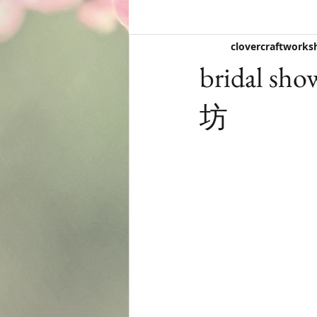
clovercraftworks
bridal 
坊