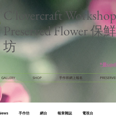
C'lovercraft Worksho
Preserved Flower
坊
*最up
GALLERY
SHOP
手作班網上報名
PRESERVE
News
手作坊
網台
報章雜誌
電視台