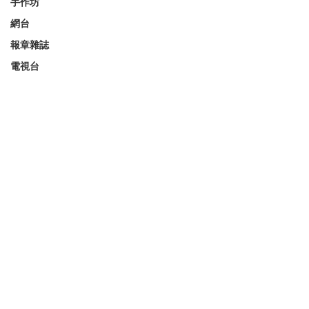
手作坊
網台
報章雜誌
電視台