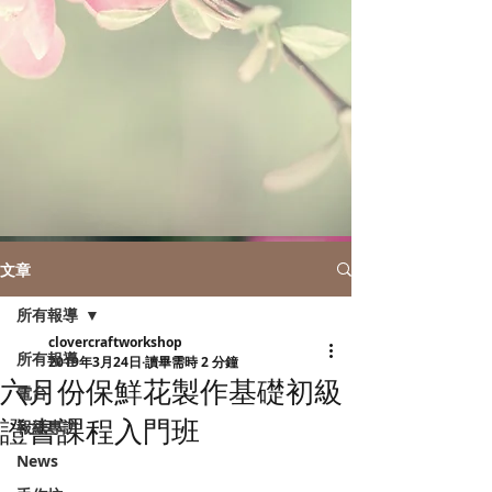
文章
所有報導
clovercraftworkshop
所有報導
2019年3月24日
讀畢需時 2 分鐘
六月份保鮮花製作基礎初級
電台
證書課程入門班
報紙專訪
News