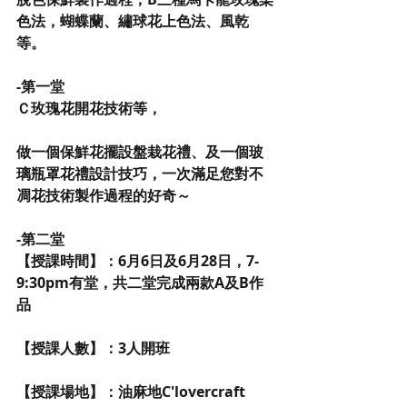
色法，蝴蝶蘭、繡球花上色法、風乾
等。
-第一堂
Ｃ玫瑰花開花技術等，
做一個保鮮花擺設盤栽花禮、及一個玻
璃瓶罩花禮設計技巧，一次滿足您對不
凋花技術製作過程的好奇～
-第二堂
【授課時間】：6月6日及6月28日，7-
9:30pm有堂，共二堂完成兩款A及B作
品
【授課人數】：3人開班
【授課場地】：油麻地C'lovercraft 