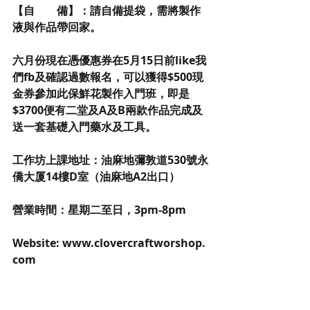
【自　　備】：請自備提袋，需將製作
液與作品帶回家。
六月份現在憑優惠券在5月15日前like我
們fb及確認過數報名，可以獲得$500現
金券參加此保鮮花製作入門班，即是
$3700便有二堂及A及B兩款作品完成及
送一套基礎入門藥水及工具。
工作坊上課地址：油麻地彌敦道530號永
僑大厦14樓D室（油麻地A2出口）
營業時間：星期二至日，3pm-8pm
Website: www.clovercraftworshop.
com
電話： 36264525 / 90127738 
whatapps