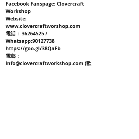
Facebook Fanspage: Clovercraft 
Workshop 
Website: 
www.clovercraftworshop.com 
電話： 36264525 / 
Whatsapp:90127738 
https://goo.gl/38QaFb 
電郵：
info@clovercraftworkshop.com (歡
迎whatapps/email/facebook inbox
預約查詢)
🌸不設補堂及課程退款。
🌸報名時電郵請寫上姓名、人數、上堂
日子及電話，我哋會於24小時內回覆轉
賬資料，多謝您嘅支持及參與。
✨歡迎隨時查詢訂購及課程（公司或私
人包堂）
👉🏻歡迎查詢課程時間表
https://goo.gl/Dcfe4b