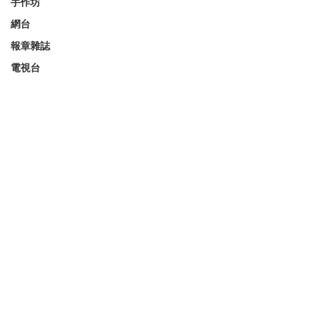
手作坊
網台
報章雜誌
電視台