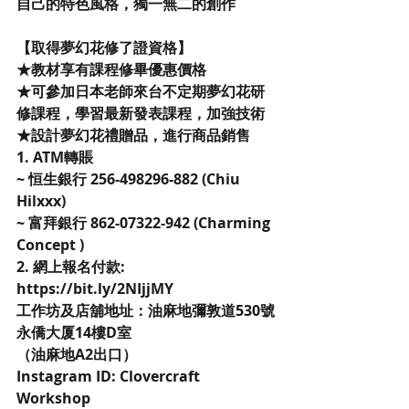
自己的特色風格，獨一無二的創作
【取得夢幻花修了證資格】
★教材享有課程修畢優惠價格
★可參加日本老師來台不定期夢幻花研
修課程，學習最新發表課程，加強技術
★設計夢幻花禮贈品，進行商品銷售
1. ATM轉賬
~ 恒生銀行 256-498296-882 (Chiu 
Hilxxx)
~ 富拜銀行 862-07322-942 (Charming 
Concept )
2. 網上報名付款: 
https://bit.ly/2NIjjMY
工作坊及店舖地址：油麻地彌敦道530號
永僑大厦14樓D室
（油麻地A2出口） 
Instagram ID: Clovercraft 
Workshop 