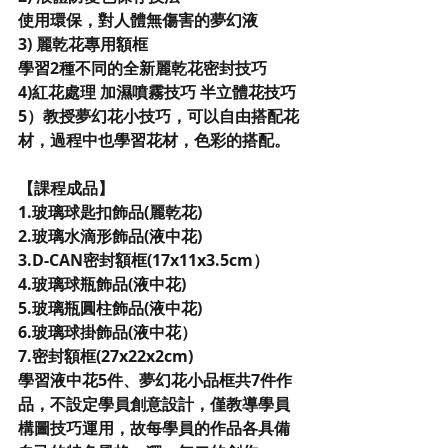
使用環保，對人體無傷害的夢幻液
3) 麗乾花專用額框 
學習2種不同的全新麗乾花密封技巧
4)紅花處理 加濕噴霧技巧 半立體花技巧
5）教授夢幻花小技巧，可以自由搭配花
材，過程中也學習花材，色彩的搭配。
【課程成品】
1.玻璃球匙扣飾品(麗乾花)
2.玻璃水滴形飾品(液中花)
3.D-CAN密封額框(17x11x3.5cm）
4.玻璃球瓶飾品(液中花)
5.玻璃瓶圓柱飾品(液中花)
6.玻璃球掛飾品(液中花）
7.密封額框(27x22x2cm)
學習液中花5件、夢幻花小品框共7件作
品，不設定學員創意設計，僅教導學員
構圖技巧運用，故每學員的作品各具備