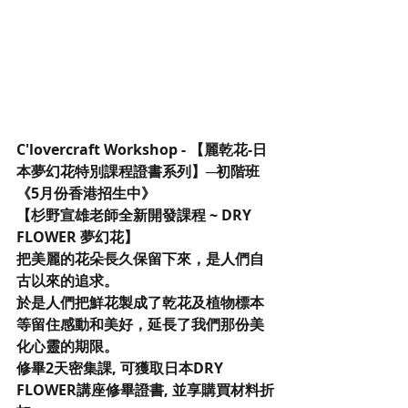
C'lovercraft Workshop - 【麗乾花-日
本夢幻花特別課程證書系列】─初階班
《5月份香港招生中》
【杉野宣雄老師全新開發課程 ~ DRY 
FLOWER 夢幻花】
把美麗的花朵長久保留下來，是人們自
古以來的追求。
於是人們把鮮花製成了乾花及植物標本
等留住感動和美好，延長了我們那份美
化心靈的期限。
修畢2天密集課, 可獲取日本DRY 
FLOWER講座修畢證書, 並享購買材料折