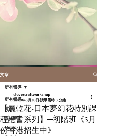
文章
所有報導
clovercraftworkshop
所有報導
2019年3月30日
讀畢需時 3 分鐘
【麗乾花-日本夢幻花特別課
電台
程證書系列】─初階班《5月
報紙專訪
News
份香港招生中》