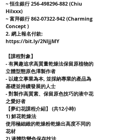
~ 恒生銀行 256-498296-882 (Chiu 
Hilxxx)
~ 富拜銀行 862-07322-942 (Charming 
Concept )
2. 網上報名付款: 
https://bit.ly/2NIjjMY
【課程對象】
- 有興趣追求高質量乾燥法保留原植物的
立體型態原色澤製作者
- 以建立事業為本, 並採納專業的產品為
基礎並持續發展的人士
- 對製作高質素、保留原色技巧的液中花
之愛好者
【夢幻花課程介紹】 (共12小時) 
1) 鮮花乾燥法 
使用極細緻的乾燥粉乾燥出高度不同的
花材
2) 液體防變色保存技法