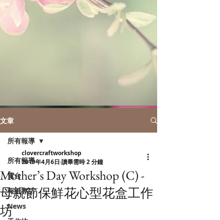
文章
所有報導
clovercraftworkshop
所有報導
2019年4月6日
讀畢需時 2 分鐘
Mother’s Day Workshop (C) -
電台
母親節保鮮花心型花盒工作
報紙專訪
News
坊