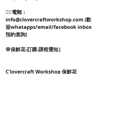
👉🏻電郵：
info@clovercraftworkshop.com (歡
迎whatapps/email/facebook inbox
預約查詢)
🌸保鮮花-訂購-課程需知］
C'lovercraft Workshop 保鮮花
Preserved flower是日本原裝進口，信
心保證正貨，是由鮮花製作成保鲜花，
悉心保養於溫度30以下及隱定濕度70以
下全部可放維持美麗達三年以上不凋
謝，有需要揾我們上堂diy或訂做三天便
有了，歡迎查詢公司團體包堂及訂購。
我們有提供訂購三天後送貨服務呀，詳
情可查詢送貨費用。