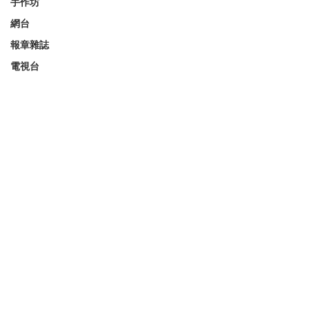
手作坊
網台
報章雜誌
電視台