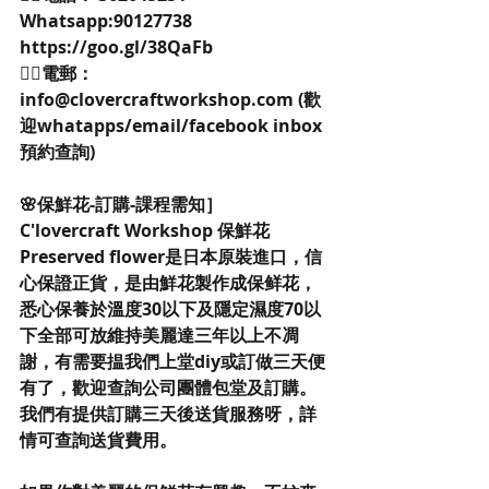
Whatsapp:90127738 
https://goo.gl/38QaFb
👉🏻電郵：
info@clovercraftworkshop.com (歡
迎whatapps/email/facebook inbox
預約查詢)
🌸保鮮花-訂購-課程需知］
C'lovercraft Workshop 保鮮花
Preserved flower是日本原裝進口，信
心保證正貨，是由鮮花製作成保鲜花，
悉心保養於溫度30以下及隱定濕度70以
下全部可放維持美麗達三年以上不凋
謝，有需要揾我們上堂diy或訂做三天便
有了，歡迎查詢公司團體包堂及訂購。
我們有提供訂購三天後送貨服務呀，詳
情可查詢送貨費用。