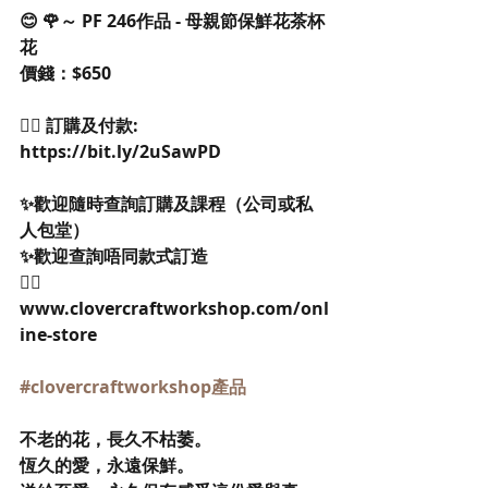
😊 🌹～ PF 246作品 - 母親節保鮮花茶杯
花
價錢：$650
👉🏻 訂購及付款: 
https://bit.ly/2uSawPD
✨歡迎隨時查詢訂購及課程（公司或私
人包堂）
✨歡迎查詢唔同款式訂造
👉🏻
www.clovercraftworkshop.com/onl
ine-store
#clovercraftworkshop產品
不老的花，長久不枯萎。
恆久的愛，永遠保鮮。