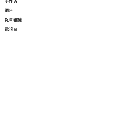
手作坊
網台
報章雜誌
電視台