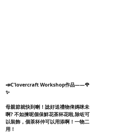
📣C'lovercraft Workshop作品——🌹
✨
母親節就快到喇！諗好送禮物俾媽咪未
啊? 不如揀呢個保鮮花茶杯花啦,除咗可
以裝飾，個茶杯仲可以用添啊！一物二
用！