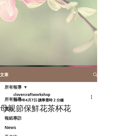
文章
所有報導
clovercraftworkshop
所有報導
2019年4月7日
讀畢需時 2 分鐘
母親節保鮮花茶杯花
電台
報紙專訪
News