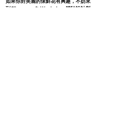
如果你對美麗的保鮮花有興趣，不妨來
到C’lovercraft Workshop體驗設計製
作的樂趣。 欲了解更多課程細節，請瀏
覽Clovercraft Facebook版面:
👉🏻
https://www.facebook.com/cloverc
raftworkshop/events
歡迎查詢課程時間表
👉🏻https://goo.gl/Dcfe4b
#preservedflowers
#florist
#gift
#birthday
#love
#wedding
#bridal
#bouquet 
#flower
#dryflower
#不凋花
#恆星花
#保鮮花
#永生花
#玫瑰花
#花球
#畢業
#生日
#
求婚
#週年
#結婚
#課程
#禮物
#花束
#mothersday
#母親節
#母親節禮物
#
母親節花束
#茶杯花