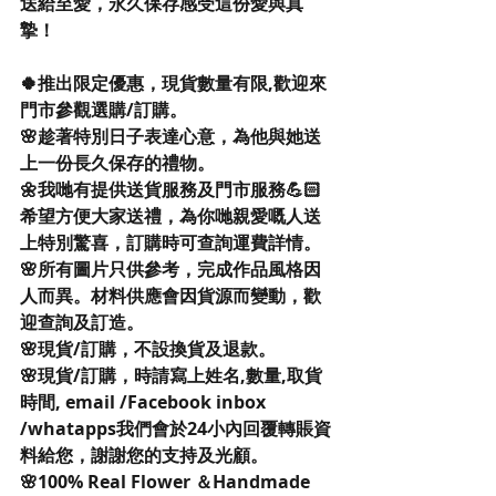
送給至愛，永久保存感受這份愛與真
摯！
🍀推出限定優惠，現貨數量有限,歡迎來
門市參觀選購/訂購。
🌸趁著特別日子表達心意，為他與她送
上一份長久保存的禮物。
🌼我哋有提供送貨服務及門市服務💪🏻
希望方便大家送禮，為你哋親愛嘅人送
上特別驚喜，訂購時可查詢運費詳情。
🌸所有圖片只供參考，完成作品風格因
人而異。材料供應會因貨源而變動，歡
迎查詢及訂造。
🌸現貨/訂購，不設換貨及退款。
🌸現貨/訂購，時請寫上姓名,數量,取貨
時間, email /Facebook inbox 
/whatapps我們會於24小內回覆轉賬資
料給您，謝謝您的支持及光顧。
🌸100% Real Flower ＆Handmade