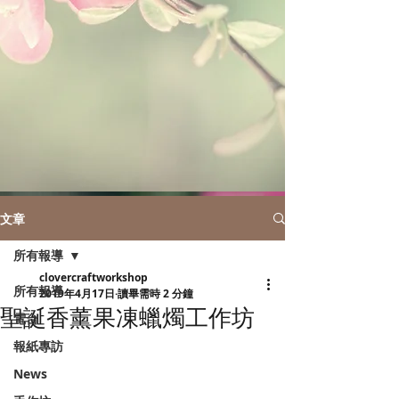
文章
所有報導
clovercraftworkshop
所有報導
2019年4月17日
讀畢需時 2 分鐘
聖誕香薰果凍蠟燭工作坊
電台
報紙專訪
News