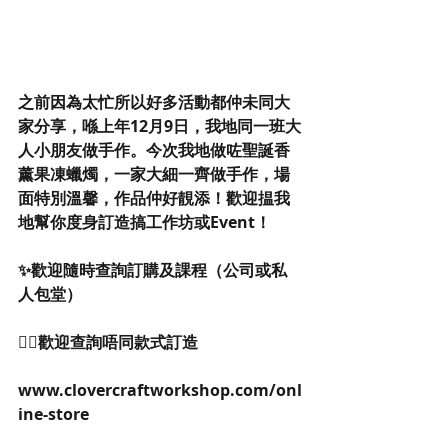
之前因為太忙所以好多活動都仲未同大
家分享，喺上年12月9日，我地同一班大
人小朋友做手作。今次我地做咗聖誕香
薰果凍蠟燭，一家大細一齊做手作，場
面特別溫馨，作品仲好靚添！歡迎揾我
地幫你度身訂造搞工作坊或Event！
✨歡迎隨時查詢訂購及課程（公司或私
人包堂）
👉🏻歡迎查詢唔同款式訂造
www.clovercraftworkshop.com/onl
ine-store