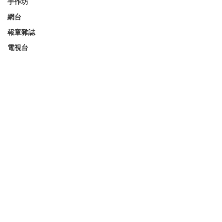
手作坊
網台
報章雜誌
電視台