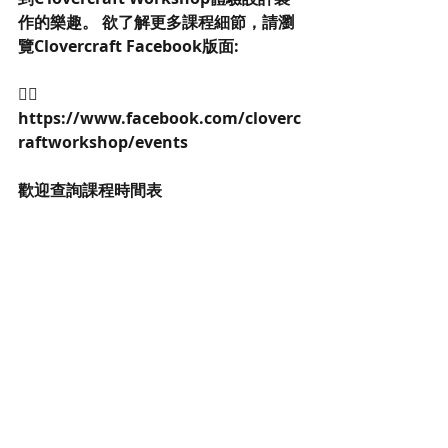
作的樂趣。 欲了解更多課程細節，請瀏
覽Clovercraft Facebook版面:
👉🏻
https://www.facebook.com/cloverc
raftworkshop/events
歡迎查詢課程時間表
👉🏻https://goo.gl/Dcfe4b
👉🏻工作坊及店舖地址：油麻地彌敦道
530號永僑大厦14樓D室（油麻地A2出
口）
👉🏻營業時間：星期二至日 3pm-8pm (如
需購物 敬請預約)