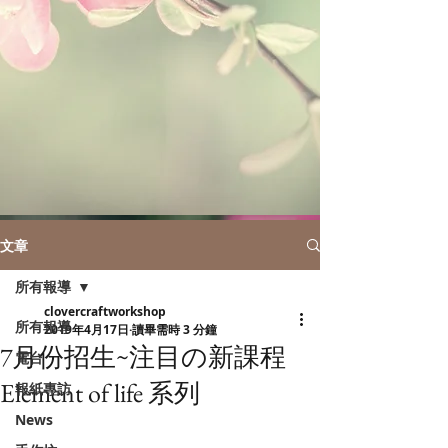
文章
所有報導
clovercraftworkshop
所有報導
2019年4月17日
讀畢需時 3 分鐘
7月份招生~注目の新課程
電台
Element of life 系列
報紙專訪
News