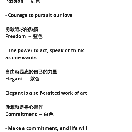
Passion － 紅色
- Courage to pursuit our love
勇敢追求的熱情
Freedom － 藍色
- The power to act, speak or think 
as one wants
自由就是忠於自己的力量
Elegant － 紫色
Elegant is a self-crafted work of art
優雅就是專心製作
Commitment － 白色
- Make a commitment, and life will 