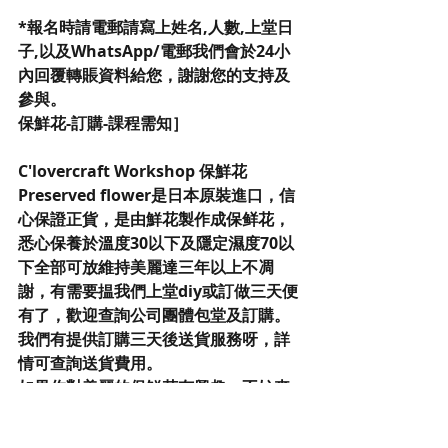
*報名時請電郵請寫上姓名,人數,上堂日
子,以及WhatsApp/電郵我們會於24小
內回覆轉賬資料給您，謝謝您的支持及
參與。
保鮮花-訂購-課程需知］
C'lovercraft Workshop 保鮮花
Preserved flower是日本原裝進口，信
心保證正貨，是由鮮花製作成保鲜花，
悉心保養於溫度30以下及隱定濕度70以
下全部可放維持美麗達三年以上不凋
謝，有需要揾我們上堂diy或訂做三天便
有了，歡迎查詢公司團體包堂及訂購。
我們有提供訂購三天後送貨服務呀，詳
情可查詢送貨費用。
如果你對美麗的保鮮花有興趣，不妨來
到C’lovercraft Workshop體驗設計製
作的樂趣。 欲了解更多課程細節，