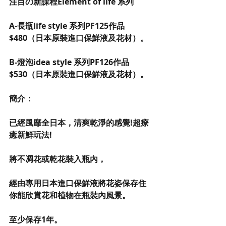
注目の新課程Element of life 系列
A-長瓶life style 系列PF125作品
$480（日本原裝進口保鮮液及花材）。
B-燈泡idea style 系列PF126作品
$530（日本原裝進口保鮮液及花材）。
簡介：
已經風靡全日本，清爽乾淨的感覺!超療
癒新鮮玩法!
將不凋花或乾花裝入瓶內，
經由專用日本進口保鮮液將花姿保存住
你能欣賞花和植物在瓶裝內風景。
至少保存1年。