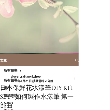
文章
所有報導
clovercraftworkshop
所有報導
2019年4月21日
讀畢需時 2 分鐘
日本保鮮花水漾筆DIY KIT
電台
SET - 如何製作水漾筆 第一
報紙專訪
News
部曲