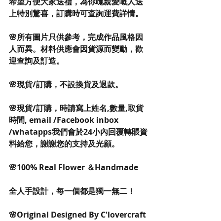
希望方便大家送禮，為你哋親愛嘅人送
上特別驚喜，訂購時可查詢運費詳情。
🌸所有圖片只供參考，完成作品風格因
人而異。材料供應會因貨源而變動，歡
迎查詢及訂造。
🌸現貨/訂購，不設換貨及退款。
🌸現貨/訂購，時請寫上姓名,數量,取貨
時間, email /Facebook inbox 
/whatapps我們會於24小內回覆轉賬資
料給您，謝謝您的支持及光顧。
🌸100% Real Flower ＆Handmade
全人手設計，每一個都是獨一無二！
🌸Original Designed By C'lovercraft 