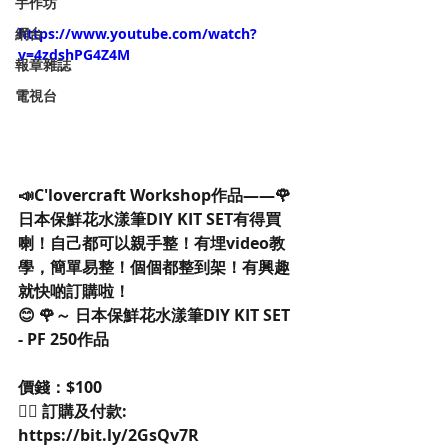
手作坊
網台
https://www.youtube.com/watch?
v=4zdshPG4Z4M
報章雜誌
電視台
📣C'lovercraft Workshop作品——🌹
日本保鮮花水漾筆DIY KIT SET有得買
喇！自己都可以親手整！有埋video教
學，簡單易整！個個都整到架！有興趣
就快啲訂購啦！
😊 🌹～ 日本保鮮花水漾筆DIY KIT SET 
- PF 250作品
價錢：$100
👉🏻 訂購及付款: 
https://bit.ly/2GsQv7R