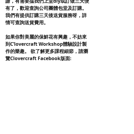
謝，有需要揾我們上堂diy或訂做三天便
有了，歡迎查詢公司團體包堂及訂購。
我們有提供訂購三天後送貨服務呀，詳
情可查詢送貨費用。
如果你對美麗的保鮮花有興趣，不妨來
到C’lovercraft Workshop體驗設計製
作的樂趣。 欲了解更多課程細節，請瀏
覽Clovercraft Facebook版面: 
👉🏻
https://www.facebook.com/cloverc
raftworkshop/events 
歡迎查詢課程時間表
👉🏻https://goo.gl/Dcfe4b
#preservedflowers
#florist
#gift
#birthday
#love
#wedding
#bridal