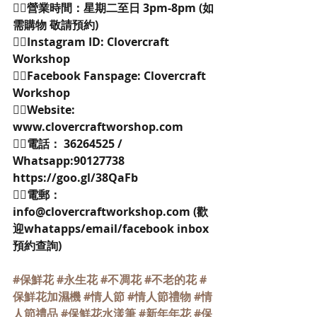
👉🏻營業時間：星期二至日 3pm-8pm (如
需購物 敬請預約)
👉🏻Instagram ID: Clovercraft 
Workshop
👉🏻Facebook Fanspage: Clovercraft 
Workshop
👉🏻Website: 
www.clovercraftworshop.com
👉🏻電話： 36264525 / 
Whatsapp:90127738 
https://goo.gl/38QaFb
👉🏻電郵：
info@clovercraftworkshop.com (歡
迎whatapps/email/facebook inbox
預約查詢)
#保鮮花
#永生花
#不凋花
#不老的花
#
保鮮花加濕機
#情人節
#情人節禮物
#情
人節禮品
#保鮮花水漾筆
#新年年花
#保