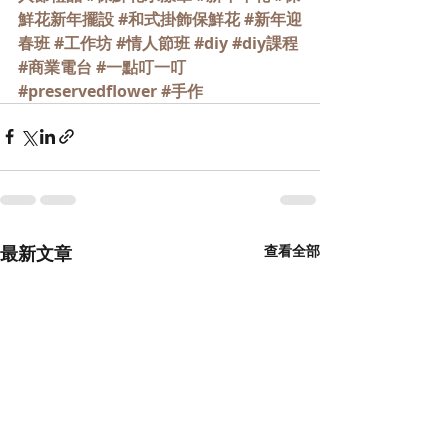
鮮花新年擺設
#和式掛飾保鮮花
#新年迎
春班
#工作坊
#情人節班
#diy
#diy課程
#商業電台
#一點叮一叮
#preservedflower
#手作
最新文章
查看全部