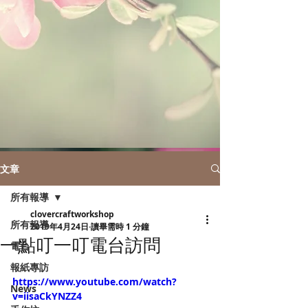
文章
所有報導
clovercraftworkshop
所有報導
2019年4月24日
讀畢需時 1 分鐘
一點叮一叮電台訪問
電台
報紙專訪
https://www.youtube.com/watch?
News
v=iisaCkYNZZ4