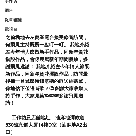
手作坊
網台
報章雜誌
電視台
之前我地去左商業電台接受錄音訪問，
何飛鳳主持既既一點叮一叮。 我地介紹
左今年情人節既新手作品，同新年賀花
擺設作品，會係農曆新年期間播放，多
謝飛鳳邀請！ 我地介紹左今年情人節既
新作品，同新年賀花擺設作品，訪問最
後揀一首減壓時鍾意聽的歌送給聽眾，
你地估下係邊首歌？😉多謝大家收聽支
持手作，大家見笑🙈🙈🙈多謝飛鳳邀
請！
👉🏻工作坊及店舖地址：油麻地彌敦道
530號永僑大厦14樓D室（油麻地A2出
口）