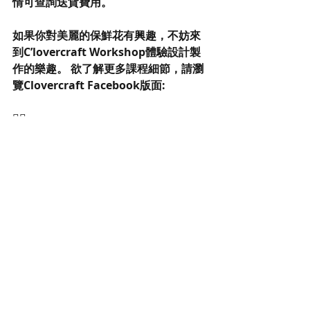
情可查詢送貨費用。
如果你對美麗的保鮮花有興趣，不妨來
到C’lovercraft Workshop體驗設計製
作的樂趣。 欲了解更多課程細節，請瀏
覽Clovercraft Facebook版面: 
👉🏻
https://www.facebook.com/cloverc
raftworkshop/events 
歡迎查詢課程時間表
👉🏻https://goo.gl/Dcfe4b
#preservedflowers
#florist
#gift
#birthday
#love
#wedding
#bridal
#bouquet
#flower
#handmade
#diy
#diyworkshop
#不凋花
#恆星花
#保鮮花
#永生花
#玫瑰花
#畢業
#生日