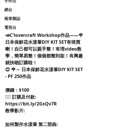
手作坊
網台
報章雜誌
電視台
📣C'lovercraft Workshop作品——🌹
日本保鮮花水漾筆DIY KIT SET有得買
喇！自己都可以親手整！有埋video教
學，簡單易整！個個都整到架！有興趣
就快啲訂購啦！
😊 🌹～ 日本保鮮花水漾筆DIY KIT SET 
- PF 250作品
價錢：$100
👉🏻 訂購及付款: 
https://bit.ly/2GsQv7R
教學影片:
如何製作水漾筆 第二部曲: 