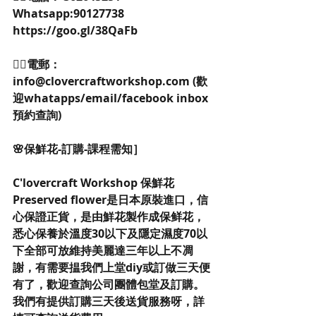
Whatsapp:90127738 
https://goo.gl/38QaFb 
👉🏻電郵：
info@clovercraftworkshop.com (歡
迎whatapps/email/facebook inbox
預約查詢)
🌸保鮮花-訂購-課程需知］
C'lovercraft Workshop 保鮮花
Preserved flower是日本原裝進口，信
心保證正貨，是由鮮花製作成保鲜花，
悉心保養於溫度30以下及隱定濕度70以
下全部可放維持美麗達三年以上不凋
謝，有需要揾我們上堂diy或訂做三天便
有了，歡迎查詢公司團體包堂及訂購。
我們有提供訂購三天後送貨服務呀，詳