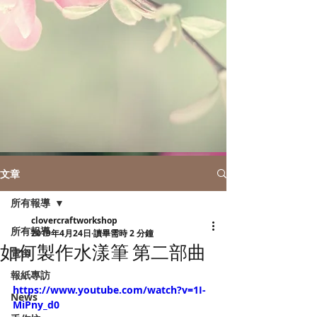
文章
所有報導
clovercraftworkshop
所有報導
2019年4月24日
讀畢需時 2 分鐘
如何製作水漾筆 第二部曲
電台
報紙專訪
https://www.youtube.com/watch?v=1I-
News
MiPny_d0