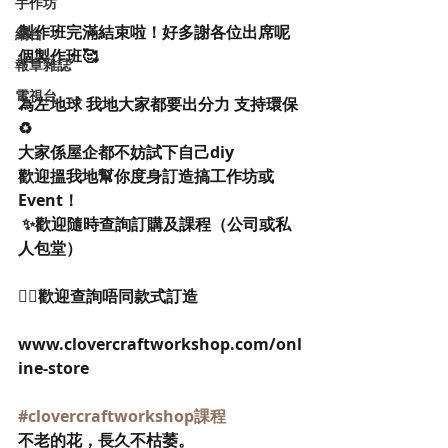
手作坊
製作班完滿結束啦！好多謝各位出席呢
網台
個製作班🥰
報章雜誌
電視台
為左地球 我地大家都要出分力 支持環保
♻️
大家係屋企都不妨試下自己diy
歡迎搵我地幫你度身訂造搞工作坊或
Event！
 ✨歡迎隨時查詢訂購及課程（公司或私
人包堂）
👉🏻歡迎查詢唔同款式訂造
www.clovercraftworkshop.com/onl
ine-store
#clovercraftworkshop課程
不老的花，長久不枯萎。