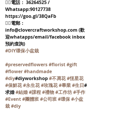
👉🏻電話： 36264525 / 
Whatsapp:90127738 
https://goo.gl/38QaFb 
👉🏻電郵：
info@clovercraftworkshop.com (歡
迎whatapps/email/facebook inbox
預約查詢)
#DIY環保小盆栽
#preservedflowers
#florist
#gift
#flower
#handmade
#diy
#diyworkshop 
#不凋花
#恆星花
#保鮮花
#永生花
#玫瑰花
#畢業
#生日
#
求婚 
#結婚
#課程
#禮物
#工作坊
#手作
#Event
#團體班
#公司班
#環保
#小盆
栽
#diy