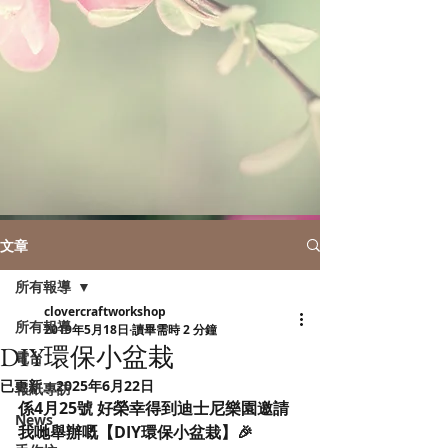
文章
所有報導
clovercraftworkshop
所有報導
2019年5月18日
讀畢需時 2 分鐘
DIY環保小盆栽
電台
已更新：
2025年6月22日
報紙專訪
係4月25號 好榮幸得到迪士尼樂園邀請
News
我哋舉辦嘅【DIY環保小盆栽】🎉