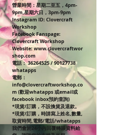
營業時間：星期二至五，4pm-
9pm,星期六日，3pm-9pm
Instagram ID: Clovercraft
Workshop
Facebook Fanspage:
Clovercraft Workshop
Website: www.clovercraftwor
shop.com
電話： 36264525 / 90127738
whatapps
電郵：
info@clovercraftworkshop.co
m (歡迎whatapps 或email或
facebook inbox預約查詢)
*現貨/訂購，不設換貨及退款。
*現貨/訂購，時請寫上姓名,數量,
取貨時間,電郵/電話/whatapps
我們會於24小內回覆轉賬資料給