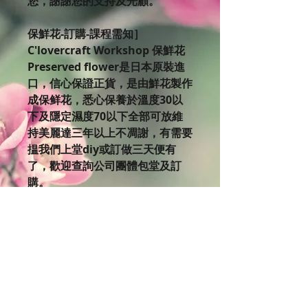
您，謝謝您的支持及光顧。
保鮮花-訂購-課程需知］
C'lovercraft Workshop 保鮮花
Preserved flower是日本原裝進
口，信心保證正貨，是由鮮花製作
成保鲜花，悉心保養於溫度30以
下及隱定濕度70以下全部可放維
持美麗達三年以上不凋謝，有需要
揾我們上堂diy或訂做三天便有
了，歡迎查詢公司團體包堂及訂
購。
如果你對美麗的保鮮花有興趣，不
妨來到C’lovercraft Workshop體
驗設計製作的樂趣。 欲了解更多
課程細節，
請瀏覽Clovercraft Facebook版
面:https://www.facebook.co
m/cloverc…/events