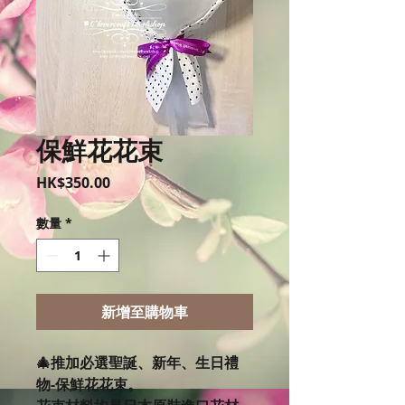
保鮮花花束
價
HK$350.00
格
數量
*
新增至購物車
🎄推加必選聖誕、新年、生日禮
物-保鮮花花束。