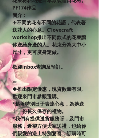
花束材料均是日本原裝進口花材。
PF174作品
簡介：
✈️不同的花有不同的花語，代表著
送花人的心意。C'lovecraft
workshop推出不同款式的花束讓
你送給身邊的人。花束分為大中小
尺寸，更可度身定做。
￼
歡迎inbox查詢及預訂。
￼
🍀推出限定優惠，現貨數量有限,
歡迎來門市參觀選購。
*趁著特別日子表達心意，為她送
上一份長久保存的禮物。
*我們有提供送貨服務呀，及門市
服務，希望方便大家送禮，也給你
們親愛的送上特別驚喜，訂購時可