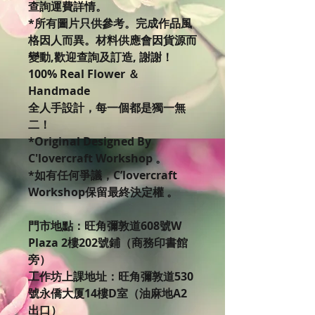
查詢運費詳情。
*所有圖片只供參考。完成作品風
格因人而異。材料供應會因貨源而
變動,歡迎查詢及訂造, 謝謝！
100% Real Flower ＆
Handmade
全人手設計，每一個都是獨一無
二！
*Original Designed By
C'lovercraft Workshop 。
*如有任何爭議，C’lovercraft
Workshop保留最終決定權 。
門市地點：旺角彌敦道608號W
Plaza 2樓202號鋪（商務印書館
旁）
工作坊上課地址：旺角彌敦道530
號永僑大厦14樓D室（油麻地A2
出口）