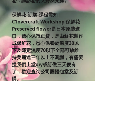
您，謝謝您的支持及光顧。
保鮮花-訂購-課程需知］
C'lovercraft Workshop 保鮮花
Preserved flower是日本原裝進
口，信心保證正貨，是由鮮花製作
成保鲜花，悉心保養於溫度30以
下及隱定濕度70以下全部可放維
持美麗達三年以上不凋謝，有需要
揾我們上堂diy或訂做三天便有
了，歡迎查詢公司團體包堂及訂
購。
如果你對美麗的保鮮花有興趣，不
妨來到C’lovercraft Workshop體
驗設計製作的樂趣。 欲了解更多
課程細節，
請瀏覽Clovercraft Facebook版
面:https://www.facebook.co
m/cloverc…/events