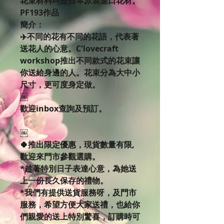
花束材料均是日本原裝進口花材。
PF193作品
簡介：
✈️不同的花有不同的花語，代表著
送花人的心意。C'lovecraft
workshop推出不同款式的花束讓
你送給身邊的人。花束分為大中小
尺寸，更可度身定做。
￼
歡迎inbox查詢及預訂。
￼
🍀推出限定優惠，現貨數量有限,
歡迎來門市參觀選購。
*趁著特別日子表達心意，為她送
上一份長久保存的禮物。
*我們有提供送貨服務呀，及門市
服務，希望方便大家送禮，也給你
們親愛的送上特別驚喜，訂購時可