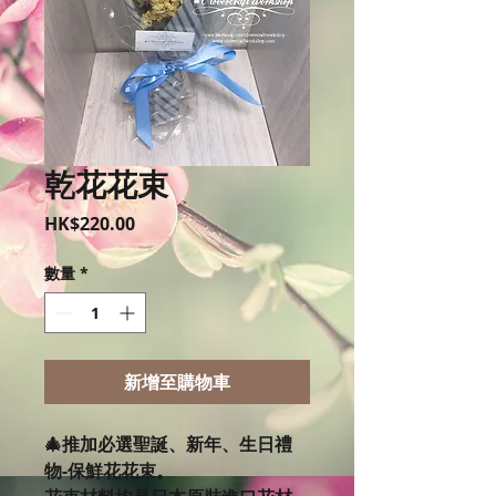
乾花花束
價
HK$220.00
格
數量
*
新增至購物車
🎄推加必選聖誕、新年、生日禮
物-保鮮花花束。