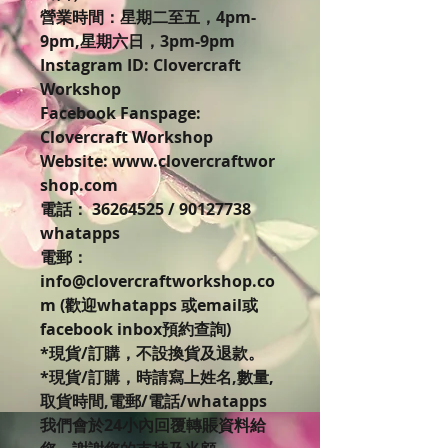
營業時間：星期二至五，4pm-
9pm,星期六日，3pm-9pm
Instagram ID: Clovercraft
Workshop
Facebook Fanspage:
Clovercraft Workshop
Website: www.clovercraftwor
shop.com
電話： 36264525 / 90127738
whatapps
電郵：
info@clovercraftworkshop.co
m (歡迎whatapps 或email或
facebook inbox預約查詢)
*現貨/訂購，不設換貨及退款。
*現貨/訂購，時請寫上姓名,數量,
取貨時間,電郵/電話/whatapps
我們會於24小內回覆轉賬資料給