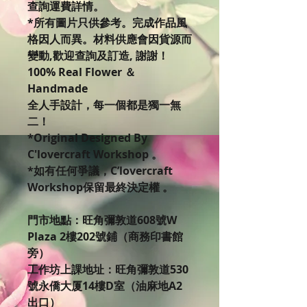
查詢運費詳情。
*所有圖片只供參考。完成作品風
格因人而異。材料供應會因貨源而
變動,歡迎查詢及訂造, 謝謝！
100% Real Flower ＆
Handmade
全人手設計，每一個都是獨一無
二！
*Original Designed By
C'lovercraft Workshop 。
*如有任何爭議，C’lovercraft
Workshop保留最終決定權 。
門市地點：旺角彌敦道608號W
Plaza 2樓202號鋪（商務印書館
旁）
工作坊上課地址：旺角彌敦道530
號永僑大厦14樓D室（油麻地A2
出口）