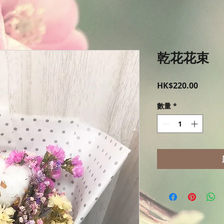
乾花花束
價
HK$220.00
格
數量
*