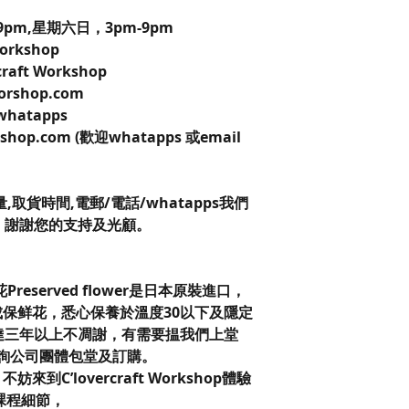
pm,星期六日，3pm-9pm
 Workshop
craft Workshop
worshop.com
 whatapps
kshop.com (歡迎whatapps 或email
。
取貨時間,電郵/電話/whatapps我們
，謝謝您的支持及光顧。
保鮮花Preserved flower是日本原裝進口，
保鲜花，悉心保養於溫度30以下及隱定
達三年以上不凋謝，有需要揾我們上堂
查詢公司團體包堂及訂購。
C’lovercraft Workshop體驗
課程細節，