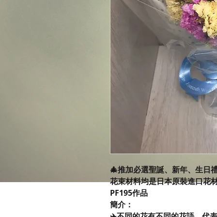
🎄推加必選聖誕、新年、生日
花束材料均是日本原裝進口花
PF195作品
簡介：
✈️不同的花有不同的花語，代表著送