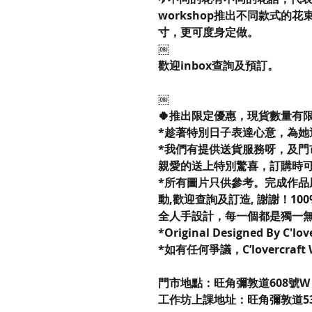
workshop推出不同款式的
寸，更可度身定做。
￼
歡迎inbox查詢及預訂。
￼
🍀推出限定優惠，現貨數量有
*趁著特別日子表達心意，為她
*我們有提供送貨服務呀，及門
親愛的送上特別驚喜，訂購時
*所有圖片只供參考。完成作品
動,歡迎查詢及訂造, 謝謝！100% R
全人手設計，每一個都是獨一
*Original Designed By C'lo
*如有任何爭議，C’lovercraf
門市地點：旺角彌敦道608號W P
工作坊上課地址：旺角彌敦道53