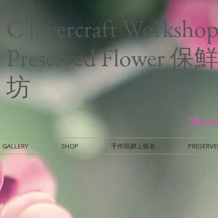
C'lovercraft Worksho
Preserved Flower
坊
*最up
GALLERY
SHOP
手作班網上報名
PRESERVE