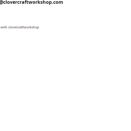
o@clovercraftworkshop.com
 with clovercraftworkshop