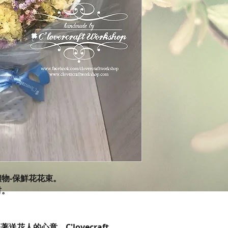
禮物-保鮮花花束。
材。
花人的心意。C'lovecraft