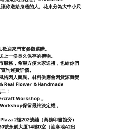
花束讓你送給身邊的人。花束分為大中小尺
限,歡迎來門市參觀選購。
送上一份長久保存的禮物。
市服務，希望方便大家送禮，也給你們
可查詢運費詳情。
風格因人而異。材料供應會因貨源而變
eal Flower ＆Handmade
無二！
vercraft Workshop 。
t Workshop保留最終決定權 。
laza 2樓202號鋪（商務印書館旁）
0號永僑大厦14樓D室（油麻地A2出