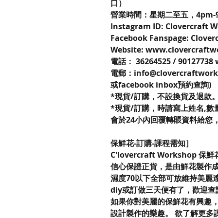
口）
營業時間：星期二至五，4pm-9
Instagram ID: Clovercraft
Facebook Fanspage: Clover
Website: www.clovercraft
電話： 36264525 / 90127738
電郵：info@clovercraftwor
或facebook inbox預約查詢)
*現貨/訂購，不設換貨及退款
*現貨/訂購，時請寫上姓名,數量,
會於24小內回覆轉賬資料給您
保鮮花-訂購-課程需知］
C'lovercraft Workshop 
信心保證正貨，是由鮮花製作成
濕度70以下全部可放維持美麗
diy或訂做三天便有了，歡迎
如果你對美麗的保鮮花有興趣，不妨來到
設計製作的樂趣。 欲了解更多