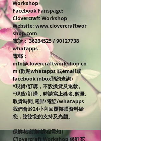
Workshop
Facebook Fanspage:
Clovercraft Workshop
Website: www.clovercraftwor
shop.com
電話： 36264525 / 90127738
whatapps
電郵：
info@clovercraftworkshop.co
m (歡迎whatapps 或email或
facebook inbox預約查詢)
*現貨/訂購，不設換貨及退款。
*現貨/訂購，時請寫上姓名,數量,
取貨時間,電郵/電話/whatapps
我們會於24小內回覆轉賬資料給
您，謝謝您的支持及光顧。
保鮮花-訂購-課程需知］
C'lovercraft Workshop 保鮮花