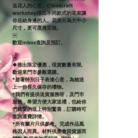
送花人的心意。C'lovecraft
workshop推出不同款式的花束讓
你送給身邊的人。花束分為大中小
尺寸，更可度身定做。
￼
歡迎inbox查詢及預訂。
￼
🍀推出限定優惠，現貨數量有限,
歡迎來門市參觀選購。
*趁著特別日子表達心意，為她送
上一份長久保存的禮物。
*我們有提供送貨服務呀，及門市
服務，希望方便大家送禮，也給你
們親愛的送上特別驚喜，訂購時可
查詢運費詳情。
*所有圖片只供參考。完成作品風
格因人而異。材料供應會因貨源而