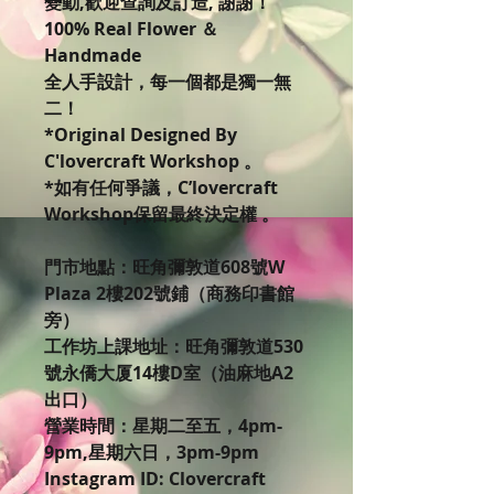
變動,歡迎查詢及訂造, 謝謝！
100% Real Flower ＆
Handmade
全人手設計，每一個都是獨一無
二！
*Original Designed By
C'lovercraft Workshop 。
*如有任何爭議，C’lovercraft
Workshop保留最終決定權 。
門市地點：旺角彌敦道608號W
Plaza 2樓202號鋪（商務印書館
旁）
工作坊上課地址：旺角彌敦道530
號永僑大厦14樓D室（油麻地A2
出口）
營業時間：星期二至五，4pm-
9pm,星期六日，3pm-9pm
Instagram ID: Clovercraft