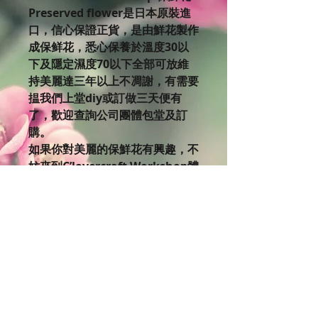
Preserved flower是日本原裝進
口，信心保證正貨，是由鮮花製作
成保鲜花，悉心保養於溫度30以
下及隱定濕度70以下全部可放維
持美麗達三年以上不凋謝，有需要
揾我們上堂diy或訂做三天便有
了，歡迎查詢公司團體包堂及訂
購。
如果你對美麗的保鮮花有興趣，不
妨來到C’lovercraft Workshop體
驗設計製作的樂趣。 欲了解更多
課程細節，
請瀏覽Clovercraft Facebook版
面:https://www.facebook.co
m/cloverc…/events
我們網頁有不同課程時間表，歡迎
進入查詢。
http://www.clovercraftworks