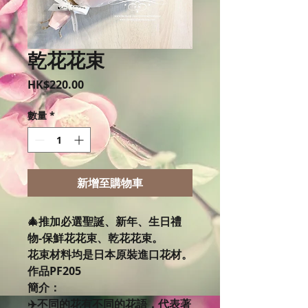
乾花花束
價
HK$220.00
格
數量
*
新增至購物車
🎄推加必選聖誕、新年、生日禮
物-保鮮花花束、乾花花束。
花束材料均是日本原裝進口花材。
作品PF205
簡介：
✈️不同的花有不同的花語，代表著