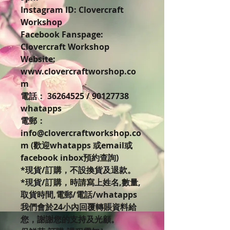
Instagram ID: Clovercraft
Workshop
Facebook Fanspage:
Clovercraft Workshop
Website:
www.clovercraftworshop.co
m
電話： 36264525 / 90127738
whatapps
電郵：
info@clovercraftworkshop.co
m (歡迎whatapps 或email或
facebook inbox預約查詢)
*現貨/訂購，不設換貨及退款。
*現貨/訂購，時請寫上姓名,數量,
取貨時間,電郵/電話/whatapps
我們會於24小內回覆轉賬資料給
您，謝謝您的支持及光顧。