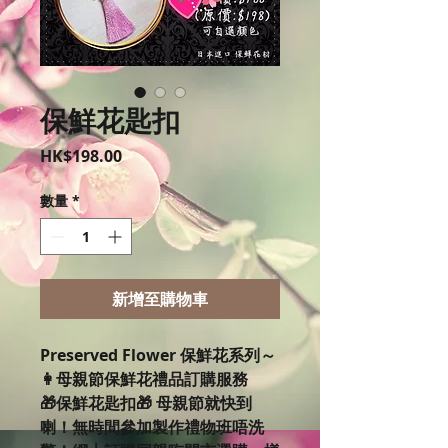
保鮮花匙扣
價
HK$198.00
格
數量
*
新增至購物車
Preserved Flower 保鮮花系列～
👩母親節保鮮花禮品訂購服務
🎁保鮮花匙扣🎁 母親節就快到
喇！無時間參加製作禮物班唔洗