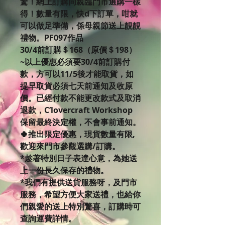
驚！網上訂購同親臨門市選購一樣
得！數量有限，快d下訂單，咁就
可以做足準備，係母親節送上靚靚
禮物。PF097作品
30/4前訂購＄168（原價＄198）
~以上優惠必須要30/4前訂購付
款，方可以11/5後才能取貨，如
提早取貨必須七天前通知及收原
價。已經付款不能更改款式及取消
退款，C’lovercraft Workshop
保留最終決定權，不會事前通知。
🍀推出限定優惠，現貨數量有限,
歡迎來門市參觀選購/訂購。
*趁著特別日子表達心意，為她送
上一份長久保存的禮物。
*我們有提供送貨服務呀，及門市
服務，希望方便大家送禮，也給你
們親愛的送上特別驚喜，訂購時可
查詢運費詳情。