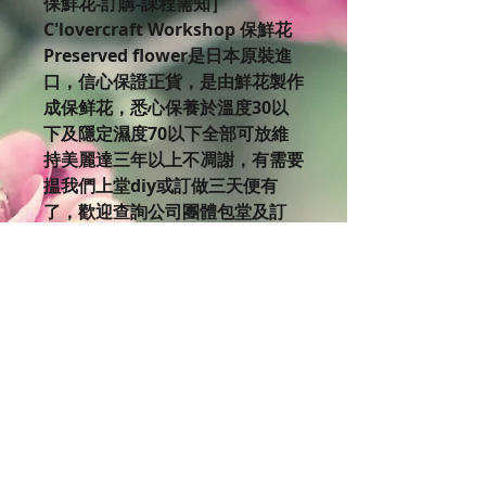
保鮮花-訂購-課程需知］
C'lovercraft Workshop 保鮮花
Preserved flower是日本原裝進
口，信心保證正貨，是由鮮花製作
成保鲜花，悉心保養於溫度30以
下及隱定濕度70以下全部可放維
持美麗達三年以上不凋謝，有需要
揾我們上堂diy或訂做三天便有
了，歡迎查詢公司團體包堂及訂
購。我們有提供訂購三天後送貨服
務呀，詳情可查詢送貨費用。如果
你對美麗的保鮮花有興趣，不妨來
到C’lovercraft Workshop體驗設
計製作的樂趣。 欲了解更多課程
細節，請瀏覽Clovercraft
Facebook版面:
https://www.facebook.com/cl
overcraftworkshop/events我
們網頁有不同課程時間表，歡迎進