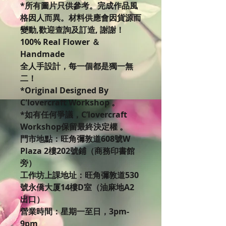
*所有圖片只供參考。完成作品風
格因人而異。材料供應會因貨源而
變動,歡迎查詢及訂造, 謝謝！
100% Real Flower ＆
Handmade
全人手設計，每一個都是獨一無
二！
*Original Designed By
C'lovercraft Workshop 。
*如有任何爭議，C’lovercraft
Workshop保留最終決定權 。
門市地點：旺角彌敦道608號W
Plaza 2樓202號鋪（商務印書館
旁）
工作坊上課地址：旺角彌敦道530
號永僑大厦14樓D室（油麻地A2
出口）
營業時間：星期一至日，3pm-
9pm