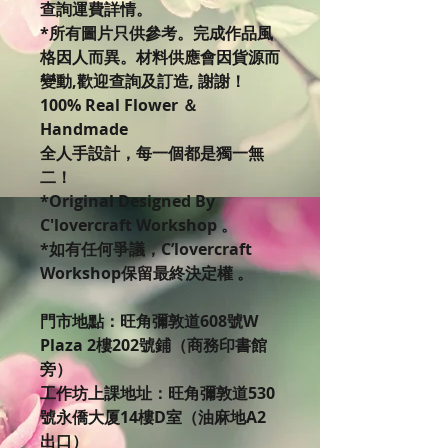
查詢運費詳情。
*所有圖片只供參考。完成作品風
格因人而異。材料供應會因貨源而
變動,歡迎查詢及訂造, 謝謝！
100% Real Flower ＆
Handmade
全人手設計，每一個都是獨一無
二！
*Original Designed By
C'lovercraft Workshop 。
*如有任何爭議，C’lovercraft
Workshop保留最終決定權 。
門市地點：旺角彌敦道608號W
Plaza 2樓202號鋪（商務印書館
旁）
工作坊上課地址：旺角彌敦道530
號永僑大厦14樓D室（油麻地A2
出口）