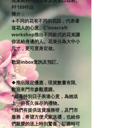
花束材料均是日本原裝進口花材。
PF189作品
簡介：
✈️不同的花有不同的花語，代表著
送花人的心意。C'lovecraft
workshop推出不同款式的花束讓
你送給身邊的人。花束分為大中小
尺寸，更可度身定做。
￼
歡迎inbox查詢及預訂。
￼
🍀推出限定優惠，現貨數量有限,
歡迎來門市參觀選購。
*趁著特別日子表達心意，為她送
上一份長久保存的禮物。
*我們有提供送貨服務呀，及門市
服務，希望方便大家送禮，也給你
們親愛的送上特別驚喜，訂購時可