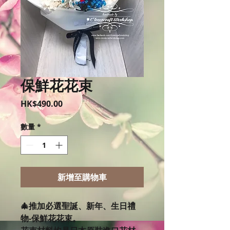
保鮮花花束
價
HK$490.00
格
數量
*
新增至購物車
🎄推加必選聖誕、新年、生日禮
物-保鮮花花束。