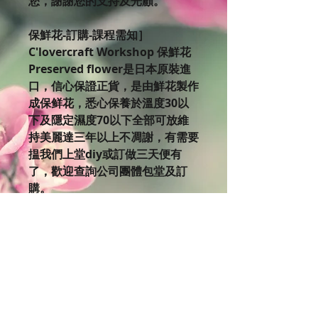
您，謝謝您的支持及光顧。
保鮮花-訂購-課程需知］
C'lovercraft Workshop 保鮮花
Preserved flower是日本原裝進
口，信心保證正貨，是由鮮花製作
成保鲜花，悉心保養於溫度30以
下及隱定濕度70以下全部可放維
持美麗達三年以上不凋謝，有需要
揾我們上堂diy或訂做三天便有
了，歡迎查詢公司團體包堂及訂
購。
如果你對美麗的保鮮花有興趣，不
妨來到C’lovercraft Workshop體
驗設計製作的樂趣。 欲了解更多
課程細節，
請瀏覽Clovercraft Facebook版
面:https://www.facebook.co
m/cloverc…/events