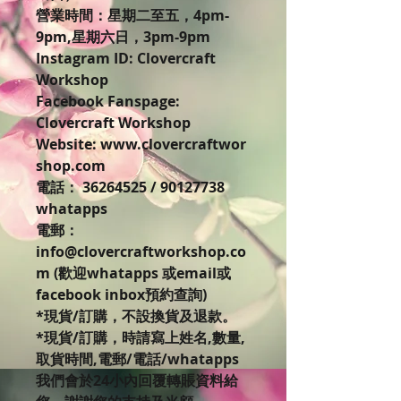
營業時間：星期二至五，4pm-
9pm,星期六日，3pm-9pm
Instagram ID: Clovercraft
Workshop
Facebook Fanspage:
Clovercraft Workshop
Website: www.clovercraftwor
shop.com
電話： 36264525 / 90127738
whatapps
電郵：
info@clovercraftworkshop.co
m (歡迎whatapps 或email或
facebook inbox預約查詢)
*現貨/訂購，不設換貨及退款。
*現貨/訂購，時請寫上姓名,數量,
取貨時間,電郵/電話/whatapps
我們會於24小內回覆轉賬資料給