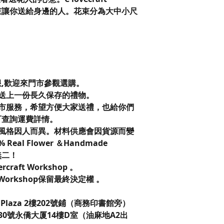
花束讓你送給身邊的人。花束分為大中小尺
限,歡迎來門市參觀選購。
送上一份長久保存的禮物。
市服務，希望方便大家送禮，也給你們
可查詢運費詳情。
風格因人而異。材料供應會因貨源而變
eal Flower ＆Handmade
無二！
vercraft Workshop 。
t Workshop保留最終決定權 。
laza 2樓202號鋪（商務印書館旁）
0號永僑大厦14樓D室（油麻地A2出