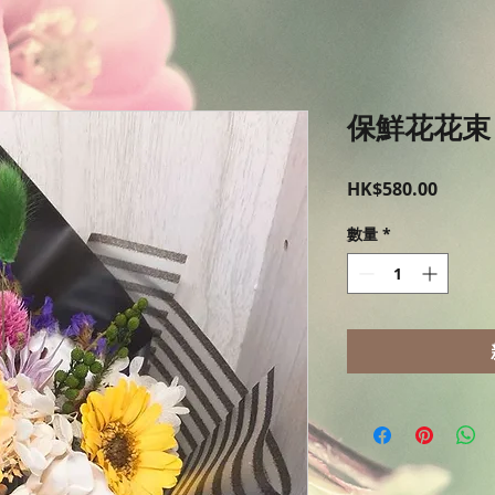
保鮮花花束
價
HK$580.00
格
數量
*