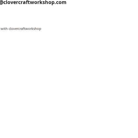
o@clovercraftworkshop.com
 with clovercraftworkshop