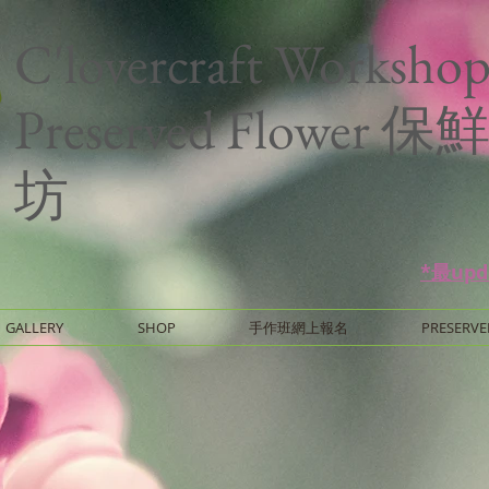
C'lovercraft Worksho
Preserved Flower
坊
*最up
GALLERY
SHOP
手作班網上報名
PRESERVE