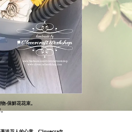
禮物-保鮮花花束。
材。
花人的心意。C'lovecraft