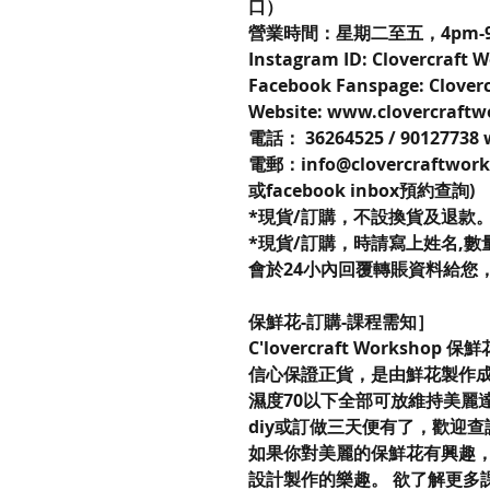
口）
營業時間：星期二至五，4pm-9
Instagram ID: Clovercraft
Facebook Fanspage: Clover
Website: www.clovercraft
電話： 36264525 / 90127738
電郵：info@clovercraftwor
或facebook inbox預約查詢)
*現貨/訂購，不設換貨及退款
*現貨/訂購，時請寫上姓名,數量,
會於24小內回覆轉賬資料給您
保鮮花-訂購-課程需知］
C'lovercraft Workshop 
信心保證正貨，是由鮮花製作成
濕度70以下全部可放維持美麗
diy或訂做三天便有了，歡迎
如果你對美麗的保鮮花有興趣，不妨來到
設計製作的樂趣。 欲了解更多