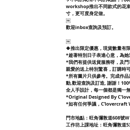
workshop推出不同款式的
寸，更可度身定做。
￼
歡迎inbox查詢及預訂。
￼
🍀推出限定優惠，現貨數量有
*趁著特別日子表達心意，為她
*我們有提供送貨服務呀，及門
親愛的送上特別驚喜，訂購時
*所有圖片只供參考。完成作品
動,歡迎查詢及訂造, 謝謝！100% R
全人手設計，每一個都是獨一
*Original Designed By C'lo
*如有任何爭議，C’lovercraf
門市地點：旺角彌敦道608號W P
工作坊上課地址：旺角彌敦道53