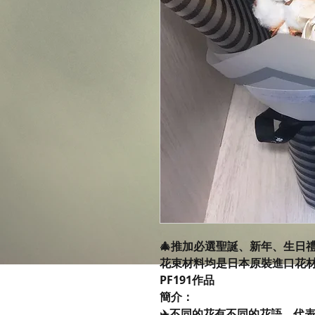
🎄推加必選聖誕、新年、生日
花束材料均是日本原裝進口花
PF191作品
簡介：
✈️不同的花有不同的花語，代表著送