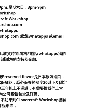
pm,星期六日，3pm-9pm
 Workshop
craft Workshop
worshop.com
 whatapps
kshop.com (歡迎whatapps 或email
。
取貨時間,電郵/電話/whatapps我們
，謝謝您的支持及光顧。
保鮮花Preserved flower是日本原裝進口，
保鲜花，悉心保養於溫度30以下及隱定
達三年以上不凋謝，有需要揾我們上堂
查詢公司團體包堂及訂購。
C’lovercraft Workshop體驗
課程細節，