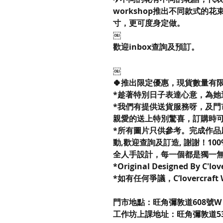
workshop推出不同款式的
寸，更可度身定做。
￼
歡迎inbox查詢及預訂。
￼
🍀推出限定優惠，現貨數量有
*趁著特別日子表達心意，為她
*我們有提供送貨服務呀，及門
親愛的送上特別驚喜，訂購時
*所有圖片只供參考。完成作品
動,歡迎查詢及訂造, 謝謝！100% R
全人手設計，每一個都是獨一
*Original Designed By C'lo
*如有任何爭議，C’lovercraf
門市地點：旺角彌敦道608號W P
工作坊上課地址：旺角彌敦道53