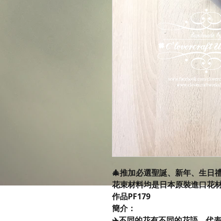
🎄推加必選聖誕、新年、生日
花束材料均是日本原裝進口花
作品PF179
簡介：
✈️不同的花有不同的花語，代表著送