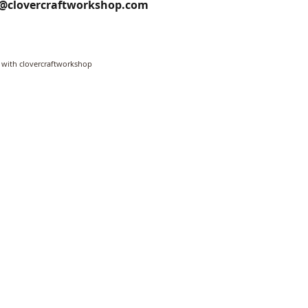
o@clovercraftworkshop.com
 with clovercraftworkshop