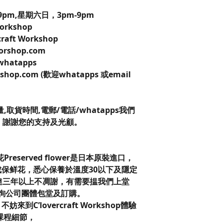
pm,星期六日，3pm-9pm
 Workshop
craft Workshop
worshop.com
 whatapps
kshop.com (歡迎whatapps 或email
。
取貨時間,電郵/電話/whatapps我們
，謝謝您的支持及光顧。
保鮮花Preserved flower是日本原裝進口，
保鲜花，悉心保養於溫度30以下及隱定
達三年以上不凋謝，有需要揾我們上堂
查詢公司團體包堂及訂購。
C’lovercraft Workshop體驗
課程細節，