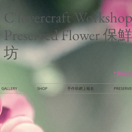
C'lovercraft Worksho
Preserved Flower
坊
*最up
GALLERY
SHOP
手作班網上報名
PRESERVE