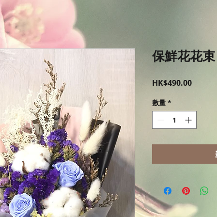
保鮮花花束
價
HK$490.00
格
數量
*