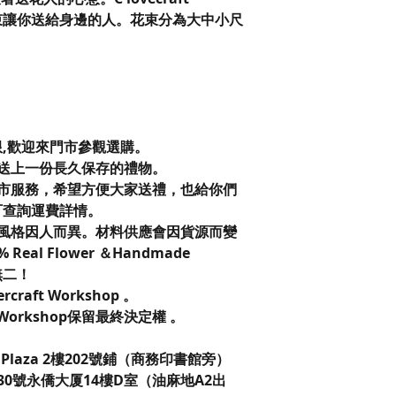
花束讓你送給身邊的人。花束分為大中小尺
限,歡迎來門市參觀選購。
送上一份長久保存的禮物。
市服務，希望方便大家送禮，也給你們
可查詢運費詳情。
風格因人而異。材料供應會因貨源而變
eal Flower ＆Handmade
無二！
vercraft Workshop 。
t Workshop保留最終決定權 。
laza 2樓202號鋪（商務印書館旁）
0號永僑大厦14樓D室（油麻地A2出