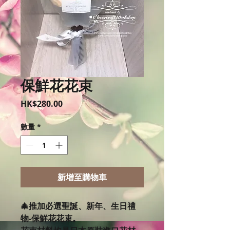
保鮮花花束
價
HK$280.00
格
數量
*
新增至購物車
🎄推加必選聖誕、新年、生日禮
物-保鮮花花束。