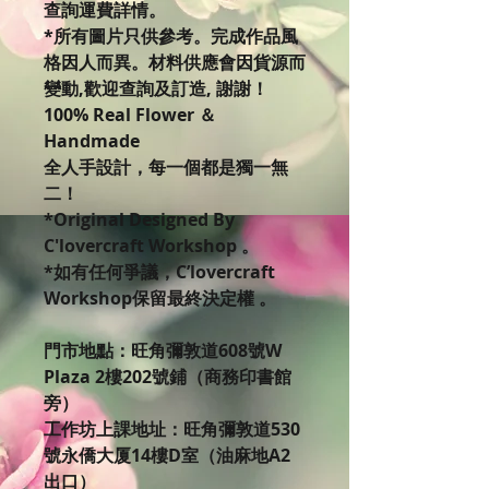
查詢運費詳情。
*所有圖片只供參考。完成作品風
格因人而異。材料供應會因貨源而
變動,歡迎查詢及訂造, 謝謝！
100% Real Flower ＆
Handmade
全人手設計，每一個都是獨一無
二！
*Original Designed By
C'lovercraft Workshop 。
*如有任何爭議，C’lovercraft
Workshop保留最終決定權 。
門市地點：旺角彌敦道608號W
Plaza 2樓202號鋪（商務印書館
旁）
工作坊上課地址：旺角彌敦道530
號永僑大厦14樓D室（油麻地A2
出口）