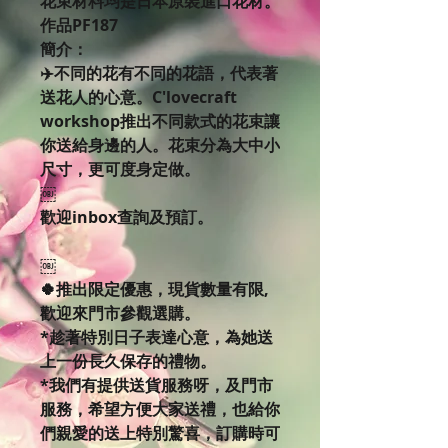
花束材料均是日本原裝進口花材。
作品PF187
簡介：
✈️不同的花有不同的花語，代表著
送花人的心意。C'lovecraft
workshop推出不同款式的花束讓
你送給身邊的人。花束分為大中小
尺寸，更可度身定做。
￼
歡迎inbox查詢及預訂。
￼
🍀推出限定優惠，現貨數量有限,
歡迎來門市參觀選購。
*趁著特別日子表達心意，為她送
上一份長久保存的禮物。
*我們有提供送貨服務呀，及門市
服務，希望方便大家送禮，也給你
們親愛的送上特別驚喜，訂購時可