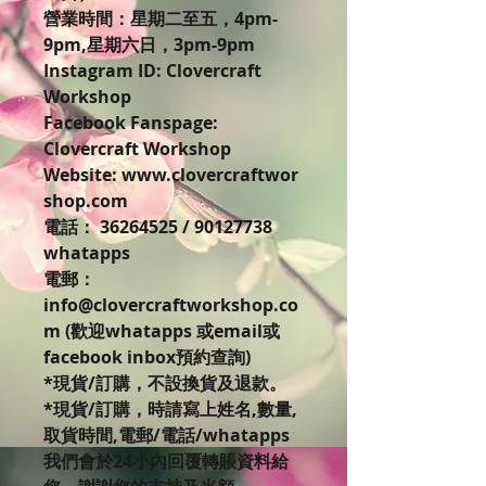
營業時間：星期二至五，4pm-
9pm,星期六日，3pm-9pm
Instagram ID: Clovercraft
Workshop
Facebook Fanspage:
Clovercraft Workshop
Website: www.clovercraftwor
shop.com
電話： 36264525 / 90127738
whatapps
電郵：
info@clovercraftworkshop.co
m (歡迎whatapps 或email或
facebook inbox預約查詢)
*現貨/訂購，不設換貨及退款。
*現貨/訂購，時請寫上姓名,數量,
取貨時間,電郵/電話/whatapps
我們會於24小內回覆轉賬資料給