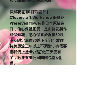
您，謝謝您的支持及光顧。
保鮮花-訂購-課程需知］
C'lovercraft Workshop 保鮮花
Preserved flower是日本原裝進
口，信心保證正貨，是由鮮花製作
成保鲜花，悉心保養於溫度30以
下及隱定濕度70以下全部可放維
持美麗達三年以上不凋謝，有需要
揾我們上堂diy或訂做三天便有
了，歡迎查詢公司團體包堂及訂
購。
如果你對美麗的保鮮花有興趣，不
妨來到C’lovercraft Workshop體
驗設計製作的樂趣。 欲了解更多
課程細節，
請瀏覽Clovercraft Facebook版
面:https://www.facebook.co
m/cloverc…/events