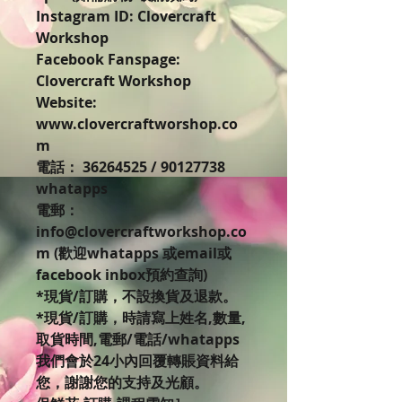
Instagram ID: Clovercraft
Workshop
Facebook Fanspage:
Clovercraft Workshop
Website:
www.clovercraftworshop.co
m
電話： 36264525 / 90127738
whatapps
電郵：
info@clovercraftworkshop.co
m (歡迎whatapps 或email或
facebook inbox預約查詢)
*現貨/訂購，不設換貨及退款。
*現貨/訂購，時請寫上姓名,數量,
取貨時間,電郵/電話/whatapps
我們會於24小內回覆轉賬資料給
您，謝謝您的支持及光顧。