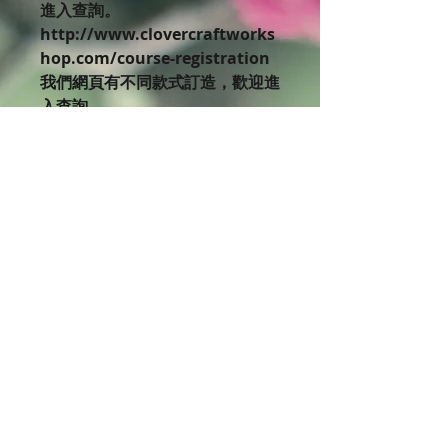
進入查詢。
http://www.clovercraftworks
hop.com/course-registration
我們網頁有不同款式訂造，歡迎進
入查詢。
http://www.clovercraftworks
hop.com/preserved-flower-
gift
付款方法：
paypal／信用卡 或 恒生銀行過數
取貨方法：
到彌敦道608號W Plaza 2樓202
號鋪門市取 （請留意營業時間）
： 免費
九龍區（三日前預訂)： ＄100
港島區 (三日前預訂)： ＄130
新界區 (三日前預訂)： ＄160