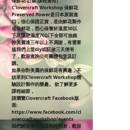
保鮮花-訂購-課程需知］
C'lovercraft Workshop 保鮮花
Preserved flower是日本原裝進
口，信心保證正貨，是由鮮花製作
成保鲜花，悉心保養於溫度30以
下及隱定濕度70以下全部可放維
持美麗達三年以上不凋謝，有需要
揾我們上堂diy或訂做三天便有
了，歡迎查詢公司團體包堂及訂
購。
如果你對美麗的保鮮花有興趣，不
妨來到C’lovercraft Workshop體
驗設計製作的樂趣。 欲了解更多
課程細節，
請瀏覽Clovercraft Facebook版
面:
https://www.facebook.com/cl
overcraftworkshop/events
我們網頁有不同課程時間表，歡迎