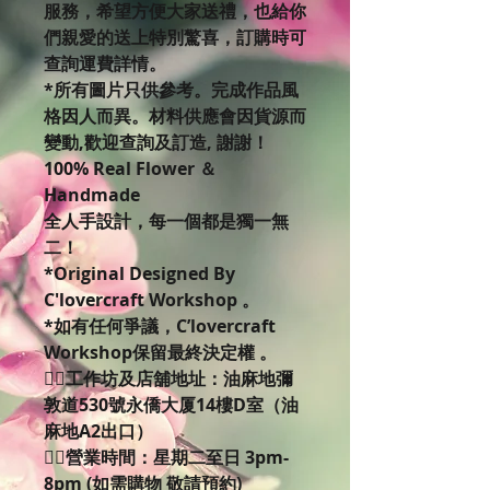
服務，希望方便大家送禮，也給你
們親愛的送上特別驚喜，訂購時可
查詢運費詳情。
*所有圖片只供參考。完成作品風
格因人而異。材料供應會因貨源而
變動,歡迎查詢及訂造, 謝謝！
100% Real Flower ＆
Handmade
全人手設計，每一個都是獨一無
二！
*Original Designed By
C'lovercraft Workshop 。
*如有任何爭議，C’lovercraft
Workshop保留最終決定權 。
👉🏻工作坊及店舖地址：油麻地彌
敦道530號永僑大厦14樓D室（油
麻地A2出口）
👉🏻營業時間：星期二至日 3pm-
8pm (如需購物 敬請預約)