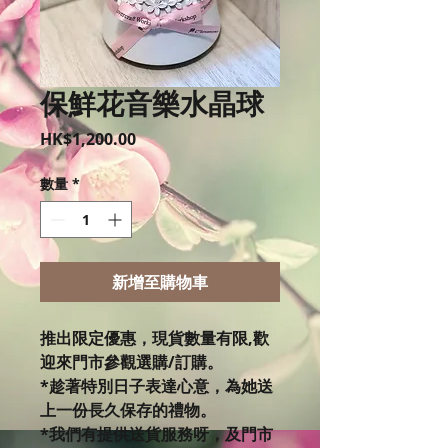
保鮮花音樂水晶球
價
HK$1,200.00
格
數量
*
新增至購物車
推出限定優惠，現貨數量有限,歡
迎來門市參觀選購/訂購。
*趁著特別日子表達心意，為她送
上一份長久保存的禮物。
*我們有提供送貨服務呀，及門市