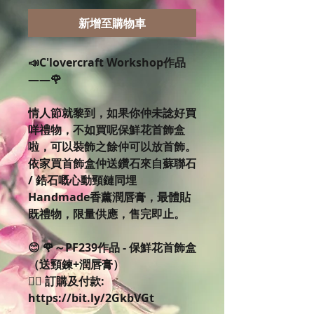
新增至購物車
📣C'lovercraft Workshop作品
——🌹
情人節就黎到，如果你仲未諗好買
咩禮物，不如買呢保鮮花首飾盒
啦，可以裝飾之餘仲可以放首飾。
依家買首飾盒仲送鑽石來自蘇聯石 
/ 鋯石嘅心動頸鏈同埋
Handmade香薰潤唇膏，最體貼
既禮物，限量供應，售完即止。
😊 🌹～PF239作品 - 保鮮花首飾盒
（送頸鍊+潤唇膏）
👉🏻 訂購及付款: 
https://bit.ly/2GkbVGt