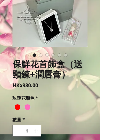
保鮮花首飾盒（送
頸鍊+潤唇膏）
價
HK$980.00
格
玫瑰花顏色
*
數量
*