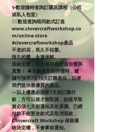
✨歡迎隨時查詢訂購及課程（公司
或私人包堂）
👉🏻歡迎查詢唔同款式訂造
www.clovercraftworkshop.co
m/online-store
#clovercraftworkshop產品
不老的花，長久不枯萎。
恆久的愛，永遠保鮮。
送給至愛，永久保存感受這份愛與
真摯！ 🔔花藝產品制作需時，建
議可預早7至10天訂購產品，以便
我們提供最優質的產品。
～以上優惠必須要7天前訂購付
款，方可以後才能取貨，如提早取
貨必須七天前通知及收原價。已經
付款不能更改款式及取消退款，
C’lovercraft Workshop 保留最
終決定權，不會事前通知。 