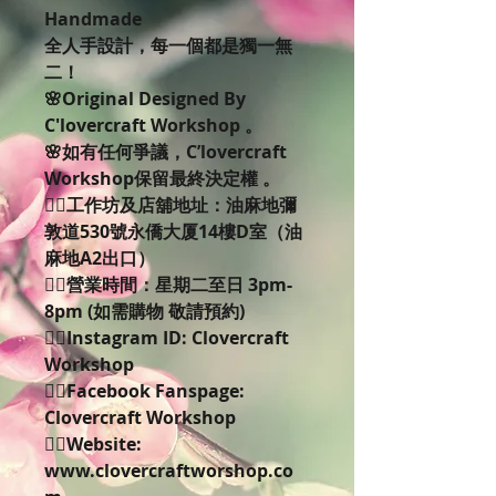
Handmade
全人手設計，每一個都是獨一無
二！
🌸Original Designed By 
C'lovercraft Workshop 。
🌸如有任何爭議，C’lovercraft 
Workshop保留最終決定權 。
👉🏻工作坊及店舖地址：油麻地彌
敦道530號永僑大厦14樓D室（油
麻地A2出口） 
👉🏻營業時間：星期二至日 3pm-
8pm (如需購物 敬請預約)
👉🏻Instagram ID: Clovercraft 
Workshop 
👉🏻Facebook Fanspage: 
Clovercraft Workshop 
👉🏻Website: 
www.clovercraftworshop.co