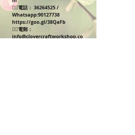
m 
👉🏻電話： 36264525 / 
Whatsapp:90127738 
https://goo.gl/38QaFb 
👉🏻電郵：
info@clovercraftworkshop.co
m (歡迎
whatapps/email/facebook 
inbox預約查詢)
🌸保鮮花-訂購-課程需知］
C'lovercraft Workshop 保鮮花
Preserved flower是日本原裝進
口，信心保證正貨，是由鮮花製作
成保鲜花，悉心保養於溫度30以
下及隱定濕度70以下全部可放維
持美麗達三年以上不凋謝，有需要
揾我們上堂diy或訂做三天便有
了，歡迎查詢公司團體包堂及訂
購。我們有提供訂購三天後送貨服