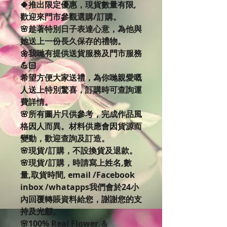
🍀推出限定優惠，現貨數量有限,
歡迎來門市參觀選購/訂購。
🌸趁著特別日子表達心意，為他與
她送上一份長久保存的禮物。
🌼我哋有提供送貨服務及門市服務
💪🏻
希望方便大家送禮，為你哋親愛嘅
人送上特別驚喜，訂購時可查詢運
費詳情。
🌸所有圖片只供參考，完成作品風
格因人而異。材料供應會因貨源而
變動，歡迎查詢及訂造。
🌸現貨/訂購，不設換貨及退款。
🌸現貨/訂購，時請寫上姓名,數
量,取貨時間, email /Facebook 
inbox /whatapps我們會於24小
內回覆轉賬資料給您，謝謝您的支
持及光顧。
🌸100% Real Flower ＆