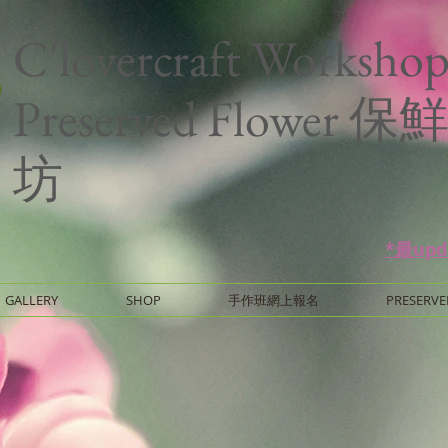
C'lovercraft Worksho
Preserved Flower
坊
*最up
GALLERY
SHOP
手作班網上報名
PRESERVE