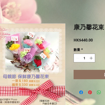
康乃馨花束
價
HK$440.00
格
數量
*