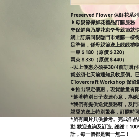
Preserved Flower 保鮮花系
👩母親節保鮮花禮品訂購服務
🌹保鮮康乃馨花束🌹母親節
網上訂購同親臨門市選購一樣
足準備，係母親節送上靚靚禮物。
一束＄180（原價＄220）
兩束＄330（原價＄440）
~以上優惠必須要30/4前訂購
貨必須七天前通知及收原價。
C’lovercraft Worksh
🍀推出限定優惠，現貨數量有
*趁著特別日子表達心意，為她
*我們有提供送貨服務呀，及門
親愛的送上特別驚喜，訂購時
*所有圖片只供參考。完成作品
動,歡迎查詢及訂造, 謝謝！100% 
計，每一個都是獨一無二！