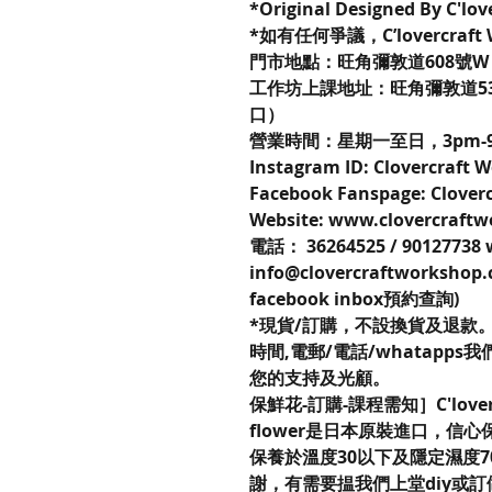
*Original Designed By C'lo
*如有任何爭議，C’lovercraf
門市地點：旺角彌敦道608號W P
工作坊上課地址：旺角彌敦道53
口）
營業時間：星期一至日，3pm-
Instagram ID: Clovercraft 
Facebook Fanspage: Clover
Website: www.clovercraft
電話： 36264525 / 9012773
info@clovercraftworksho
facebook inbox預約查詢)
*現貨/訂購，不設換貨及退款。
時間,電郵/電話/whatapp
您的支持及光顧。
保鮮花-訂購-課程需知］C'lovercr
flower是日本原裝進口，信
保養於溫度30以下及隱定濕度
謝，有需要揾我們上堂diy或