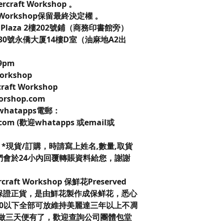
vercraft Workshop 。
t Workshop保留最終決定權 。
laza 2樓202號鋪（商務印書館旁）
0號永僑大厦14樓D室（油麻地A2出
9pm
Workshop
craft Workshop
worshop.com
8 whatapps電郵：
p.com (歡迎whatapps 或email或
*現貨/訂購，時請寫上姓名,數量,取貨
s我們會於24小內回覆轉賬資料給您，謝謝
aft Workshop 保鮮花Preserved
心保證正貨，是由鮮花製作成保鲜花，悉心
70以下全部可放維持美麗達三年以上不凋
訂做三天便有了，歡迎查詢公司團體包堂