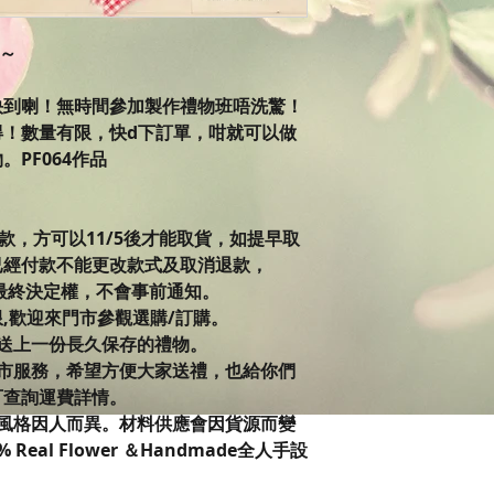
列～
就快到喇！無時間參加製作禮物班唔洗驚！
得！數量有限，快d下訂單，咁就可以做
PF064作品
付款，方可以11/5後才能取貨，如提早取
已經付款不能更改款式及取消退款，
op 保留最終決定權，不會事前通知。
限,歡迎來門市參觀選購/訂購。
送上一份長久保存的禮物。
市服務，希望方便大家送禮，也給你們
可查詢運費詳情。
風格因人而異。材料供應會因貨源而變
Real Flower ＆Handmade全人手設