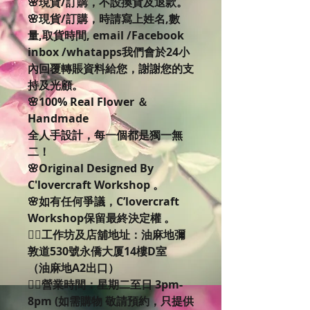
🌸現貨/訂購，不設換貨及退款。
🌸現貨/訂購，時請寫上姓名,數
量,取貨時間, email /Facebook
inbox /whatapps我們會於24小
內回覆轉賬資料給您，謝謝您的支
持及光顧。
🌸100% Real Flower ＆
Handmade
全人手設計，每一個都是獨一無
二！
🌸Original Designed By
C'lovercraft Workshop 。
🌸如有任何爭議，C’lovercraft
Workshop保留最終決定權 。
👉🏻工作坊及店舖地址：油麻地彌
敦道530號永僑大厦14樓D室
（油麻地A2出口）
👉🏻營業時間：星期二至日 3pm-
8pm (如需購物 敬請預約，只提供