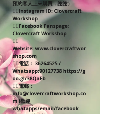
預約客人上來購買，謝謝）
👉🏻Instagram ID: Clovercraft
Workshop
👉🏻Facebook Fanspage:
Clovercraft Workshop
👉🏻
Website: www.clovercraftwor
shop.com
👉🏻電話： 36264525 /
Whatsapp:90127738 https://g
oo.gl/38QaFb
👉🏻電郵：
info@clovercraftworkshop.co
m (歡迎
whatapps/email/facebook
inbox預約查詢)
🌸保鮮花-訂購-課程需知］
C'lovercraft Workshop 保鮮花
Preserved flower是日本原裝進