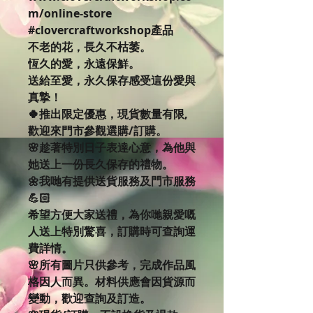
m/online-store
#clovercraftworkshop產品
不老的花，長久不枯萎。
恆久的愛，永遠保鮮。
送給至愛，永久保存感受這份愛與
真摯！
🍀推出限定優惠，現貨數量有限,
歡迎來門市參觀選購/訂購。
🌸趁著特別日子表達心意，為他與
她送上一份長久保存的禮物。
🌼我哋有提供送貨服務及門市服務
💪🏻
希望方便大家送禮，為你哋親愛嘅
人送上特別驚喜，訂購時可查詢運
費詳情。
🌸所有圖片只供參考，完成作品風
格因人而異。材料供應會因貨源而
變動，歡迎查詢及訂造。