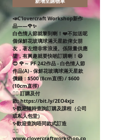
新增至購物車
📣C'lovercraft Workshop新作
品——🌹✨
白色情人節就黎到喇！❤️不如送呢
個保鮮花玻璃球滿天星款俾女朋
友，著左燈非常浪漫。係限量供應
架，有興趣就要快啲訂購喇！😄
😊 🌹～ PF 242作品 - 白色情人節
作品(A) - 保鮮花玻璃球滿天星款
價錢：$500 (8cm直徑) / $600
(10cm直徑)
👉🏻 訂購及付
款: https://bit.ly/2EO4xjz
✨歡迎隨時查詢訂購及課程（公司
或私人包堂）
✨歡迎查詢唔同款式訂造
👉🏻
www.clovercraftworkshop.co