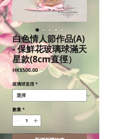
白色情人節作品(A)
- 保鮮花玻璃球滿天
星款(8cm直徑）
價
HK$500.00
格
玻璃球直徑
*
數量
*